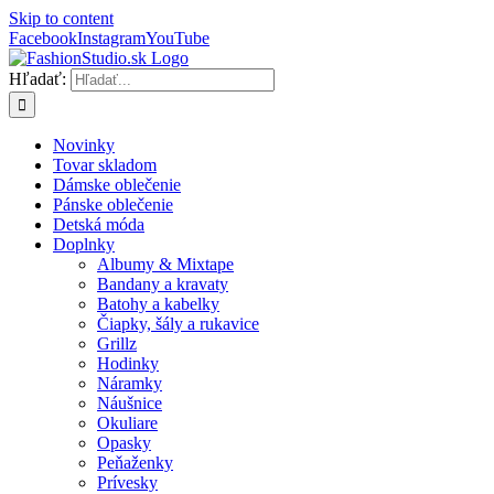
Skip to content
Facebook
Instagram
YouTube
Hľadať:
Novinky
Tovar skladom
Dámske oblečenie
Pánske oblečenie
Detská móda
Doplnky
Albumy & Mixtape
Bandany a kravaty
Batohy a kabelky
Čiapky, šály a rukavice
Grillz
Hodinky
Náramky
Náušnice
Okuliare
Opasky
Peňaženky
Prívesky