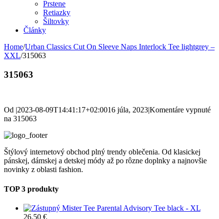
Prstene
Retiazky
Šiltovky
Články
Home
/
Urban Classics Cut On Sleeve Naps Interlock Tee lightgrey –
XXL
/
315063
315063
Od
|
2023-08-09T14:41:17+02:00
16 júla, 2023
|
Komentáre vypnuté
na 315063
Štýlový internetový obchod plný trendy oblečenia. Od klasickej
pánskej, dámskej a detskej módy až po rôzne doplnky a najnovšie
novinky z oblasti fashion.
TOP 3 produkty
Mister Tee Parental Advisory Tee black - XL
26,50
€