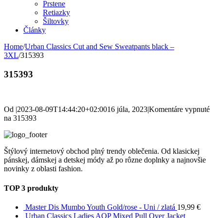
Prstene
Retiazky
Šiltovky
Články
Home
/
Urban Classics Cut and Sew Sweatpants black –
3XL
/
315393
315393
Od
|
2023-08-09T14:44:20+02:00
16 júla, 2023
|
Komentáre vypnuté
na 315393
Štýlový internetový obchod plný trendy oblečenia. Od klasickej
pánskej, dámskej a detskej módy až po rôzne doplnky a najnovšie
novinky z oblasti fashion.
TOP 3 produkty
Master Dis Mumbo Youth Gold/rose - Uni / zlatá
19,99
€
Urban Classics Ladies AOP Mixed Pull Over Jacket