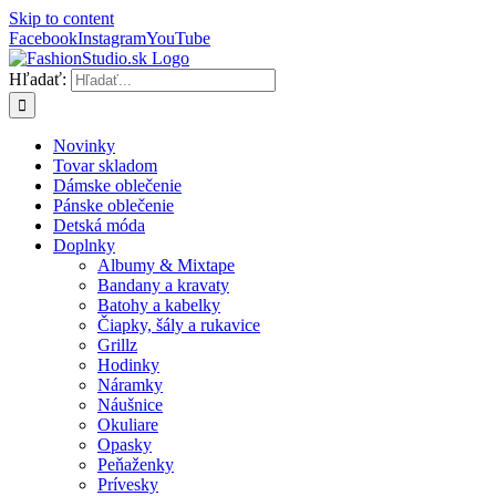
Skip to content
Facebook
Instagram
YouTube
Hľadať:
Novinky
Tovar skladom
Dámske oblečenie
Pánske oblečenie
Detská móda
Doplnky
Albumy & Mixtape
Bandany a kravaty
Batohy a kabelky
Čiapky, šály a rukavice
Grillz
Hodinky
Náramky
Náušnice
Okuliare
Opasky
Peňaženky
Prívesky