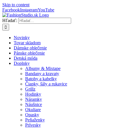
Skip to content
Facebook
Instagram
YouTube
Hľadať:
Novinky
Tovar skladom
Dámske oblečenie
Pánske oblečenie
Detská móda
Doplnky
Albumy & Mixtape
Bandany a kravaty
Batohy a kabelky
Čiapky, šály a rukavice
Grillz
Hodinky
Náramky
Náušnice
Okuliare
Opasky
Peňaženky
Prívesky