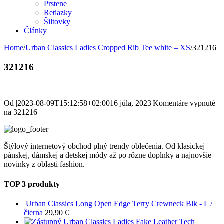
Prstene
Retiazky
Šiltovky
Články
Home
/
Urban Classics Ladies Cropped Rib Tee white – XS
/
321216
321216
Od
|
2023-08-09T15:12:58+02:00
16 júla, 2023
|
Komentáre vypnuté
na 321216
Štýlový internetový obchod plný trendy oblečenia. Od klasickej
pánskej, dámskej a detskej módy až po rôzne doplnky a najnovšie
novinky z oblasti fashion.
TOP 3 produkty
Urban Classics Long Open Edge Terry Crewneck Blk - L /
čierna
29,90
€
Urban Classics Ladies Fake Leather Tech