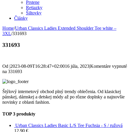
Prstene
Retiazky
Šiltovky
Články
Home
/
Urban Classics Ladies Extended Shoulder Tee white –
3XL
/
331693
331693
Od
|
2023-08-09T16:28:47+02:00
16 júla, 2023
|
Komentáre vypnuté
na 331693
Štýlový internetový obchod plný trendy oblečenia. Od klasickej
pánskej, dámskej a detskej módy až po rôzne doplnky a najnovšie
novinky z oblasti fashion.
TOP 3 produkty
Urban Classics Ladies Basic L/S Tee Fuchsia - S / ružová
12,90
€