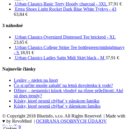
Urban Classics Basic Terry Hoody charcoal - 3XL
37,91
€
Errea Shoes Light Rocket Dark Blue White Tyrkys - 43
63,84
€
3 náhodné
Urban Classics Oversized Distressed Tee brickred - XL
23,65
€
Urban Classics College Stripe Tee bottlegreen/midnightnavy
- S
18,91
€
Urban Classics Ladies Satin Midi Skirt black - M
37,91
€
Najnovšie články
Legíny – nielen na šport
Čo si určite musíte zabaliť na letnú dovolenku k vode?
Džínsy – nestarnúci kúsok vhodný na rôzne príležitosti: Aké
sú dnes trendy?
Kúsky, ktoré nesmú chýbať v pánskom šatníku
Kúsky, ktoré nesmú chýbať v dámskom šatníku
© Copyright 2018 Blueinfo, s.r.o. All Rights Reserved | Made with
♥ by RevoMind |
OCHRANA OSOBNÝCH ÚDAJOV
Go to Top
Cookies