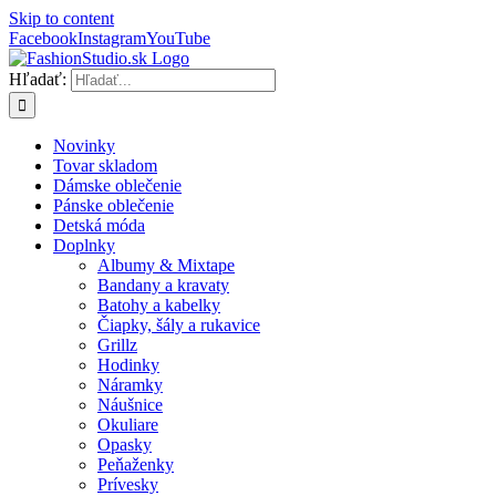
Skip to content
Facebook
Instagram
YouTube
Hľadať:
Novinky
Tovar skladom
Dámske oblečenie
Pánske oblečenie
Detská móda
Doplnky
Albumy & Mixtape
Bandany a kravaty
Batohy a kabelky
Čiapky, šály a rukavice
Grillz
Hodinky
Náramky
Náušnice
Okuliare
Opasky
Peňaženky
Prívesky