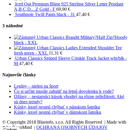
Iced Out Premium Bling 925 Sterling Silver Letter Pendant
A,B,C,D....Z Gold - F
69,90
€
Southpole Twill Pants black - 31
47,40
€
3 náhodné
Urban Classics Brandit Military?Half Zip?Hoody
black - XXL
Urban Classics Ladies Extended Shoulder Tee
fresh green - XXL
11,31
€
Urban Classics Striped Sleeve Crinkle Track Jacket wht/blk -
M
47,40
€
Najnovšie články
Legíny – nielen na šport
Čo si určite musíte zabaliť na letnú dovolenku k vode?
Džínsy – nestarnúci kúsok vhodný na rôzne príležitosti: Aké
sú dnes trendy?
Kúsky, ktoré nesmú chýbať v pánskom šatníku
Kúsky, ktoré nesmú chýbať v dámskom šatníku
© Copyright 2018 Blueinfo, s.r.o. All Rights Reserved | Made with
♥ by RevoMind |
OCHRANA OSOBNÝCH ÚDAJOV
Cookies