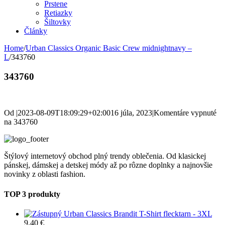
Prstene
Retiazky
Šiltovky
Články
Home
/
Urban Classics Organic Basic Crew midnightnavy –
L
/
343760
343760
Od
|
2023-08-09T18:09:29+02:00
16 júla, 2023
|
Komentáre vypnuté
na 343760
Štýlový internetový obchod plný trendy oblečenia. Od klasickej
pánskej, dámskej a detskej módy až po rôzne doplnky a najnovšie
novinky z oblasti fashion.
TOP 3 produkty
Urban Classics Brandit T-Shirt flecktarn - 3XL
9,40
€