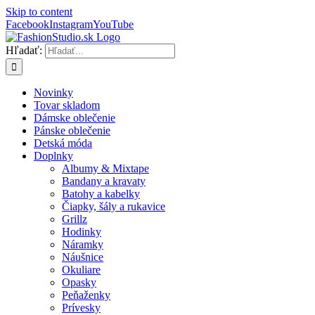
Skip to content
Facebook
Instagram
YouTube
Hľadať:
Novinky
Tovar skladom
Dámske oblečenie
Pánske oblečenie
Detská móda
Doplnky
Albumy & Mixtape
Bandany a kravaty
Batohy a kabelky
Čiapky, šály a rukavice
Grillz
Hodinky
Náramky
Náušnice
Okuliare
Opasky
Peňaženky
Prívesky