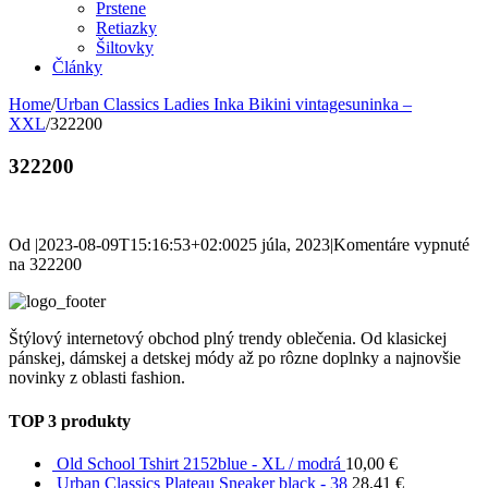
Prstene
Retiazky
Šiltovky
Články
Home
/
Urban Classics Ladies Inka Bikini vintagesuninka –
XXL
/
322200
322200
Od
|
2023-08-09T15:16:53+02:00
25 júla, 2023
|
Komentáre vypnuté
na 322200
Štýlový internetový obchod plný trendy oblečenia. Od klasickej
pánskej, dámskej a detskej módy až po rôzne doplnky a najnovšie
novinky z oblasti fashion.
TOP 3 produkty
Old School Tshirt 2152blue - XL / modrá
10,00
€
Urban Classics Plateau Sneaker black - 38
28,41
€