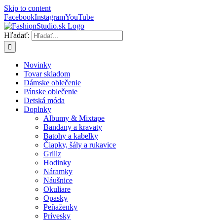
Skip to content
Facebook
Instagram
YouTube
Hľadať:
Novinky
Tovar skladom
Dámske oblečenie
Pánske oblečenie
Detská móda
Doplnky
Albumy & Mixtape
Bandany a kravaty
Batohy a kabelky
Čiapky, šály a rukavice
Grillz
Hodinky
Náramky
Náušnice
Okuliare
Opasky
Peňaženky
Prívesky