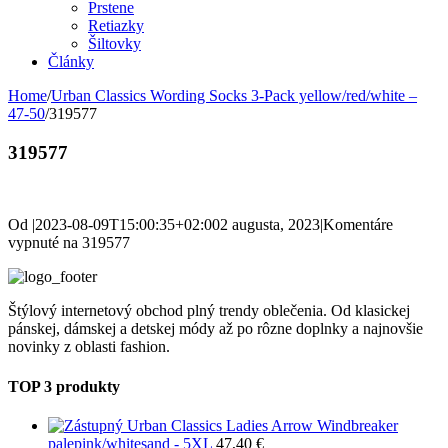
Prstene
Retiazky
Šiltovky
Články
Home
/
Urban Classics Wording Socks 3-Pack yellow/red/white –
47-50
/
319577
319577
Od
|
2023-08-09T15:00:35+02:00
2 augusta, 2023
|
Komentáre
vypnuté
na 319577
Štýlový internetový obchod plný trendy oblečenia. Od klasickej
pánskej, dámskej a detskej módy až po rôzne doplnky a najnovšie
novinky z oblasti fashion.
TOP 3 produkty
Urban Classics Ladies Arrow Windbreaker
palepink/whitesand - 5XL
47,40
€