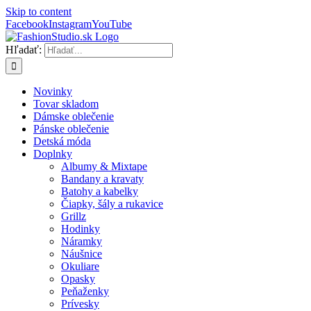
Skip to content
Facebook
Instagram
YouTube
Hľadať:
Novinky
Tovar skladom
Dámske oblečenie
Pánske oblečenie
Detská móda
Doplnky
Albumy & Mixtape
Bandany a kravaty
Batohy a kabelky
Čiapky, šály a rukavice
Grillz
Hodinky
Náramky
Náušnice
Okuliare
Opasky
Peňaženky
Prívesky