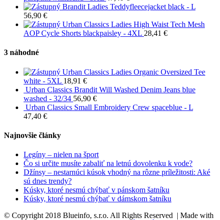
Brandit Ladies Teddyfleecejacket black - L
56,90
€
Urban Classics Ladies High Waist Tech Mesh
AOP Cycle Shorts blackpaisley - 4XL
28,41
€
3 náhodné
Urban Classics Ladies Organic Oversized Tee
white - 5XL
18,91
€
Urban Classics Brandit Will Washed Denim Jeans blue
washed - 32/34
56,90
€
Urban Classics Small Embroidery Crew spaceblue - L
47,40
€
Najnovšie články
Legíny – nielen na šport
Čo si určite musíte zabaliť na letnú dovolenku k vode?
Džínsy – nestarnúci kúsok vhodný na rôzne príležitosti: Aké
sú dnes trendy?
Kúsky, ktoré nesmú chýbať v pánskom šatníku
Kúsky, ktoré nesmú chýbať v dámskom šatníku
© Copyright 2018 Blueinfo, s.r.o. All Rights Reserved | Made with