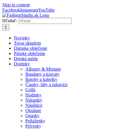
Skip to content
Facebook
Instagram
YouTube
Hľadať:
Novinky
Tovar skladom
Dámske oblečenie
Pánske oblečenie
Detská móda
Doplnky
Albumy & Mixtape
Bandany a kravaty
Batohy a kabelky
Čiapky, šály a rukavice
Grillz
Hodinky
Náramky
Náušnice
Okuliare
Opasky
Peňaženky
Prívesky