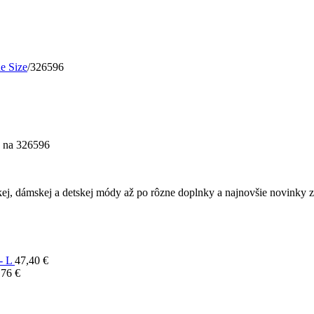
e Size
/
326596
na 326596
ej, dámskej a detskej módy až po rôzne doplnky a najnovšie novinky z 
- L
47,40
€
,76
€