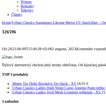
Prstene
Retiazky
Šiltovky
Články
Home
/
Urban Classics Sunglasses Likoma Mirror UC black/blue – On
326596
Od
|
2023-08-09T15:49:28+02:00
2 augusta, 2023
|
Komentáre vypnuté
Štýlový internetový obchod plný trendy oblečenia. Od klasickej pánsk
TOP 3 produkty
Mister Tee Hello Brooklyn Tee black - XS
18,91
€
Urban Classics Ladies High Waist Cargo Jogging Pants toffee 
Urban Classics Ladies Tech Mesh Leggings softtaupe - XS
21
3 náhodné