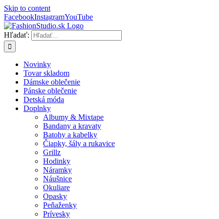
Skip to content
Facebook
Instagram
YouTube
Hľadať:
Novinky
Tovar skladom
Dámske oblečenie
Pánske oblečenie
Detská móda
Doplnky
Albumy & Mixtape
Bandany a kravaty
Batohy a kabelky
Čiapky, šály a rukavice
Grillz
Hodinky
Náramky
Náušnice
Okuliare
Opasky
Peňaženky
Prívesky