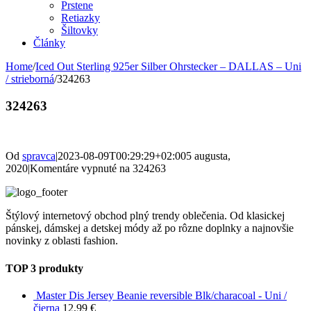
Prstene
Retiazky
Šiltovky
Články
Home
/
Iced Out Sterling 925er Silber Ohrstecker – DALLAS – Uni
/ strieborná
/
324263
324263
Od
spravca
|
2023-08-09T00:29:29+02:00
5 augusta,
2020
|
Komentáre vypnuté
na 324263
Štýlový internetový obchod plný trendy oblečenia. Od klasickej
pánskej, dámskej a detskej módy až po rôzne doplnky a najnovšie
novinky z oblasti fashion.
TOP 3 produkty
Master Dis Jersey Beanie reversible Blk/characoal - Uni /
čierna
12,99
€