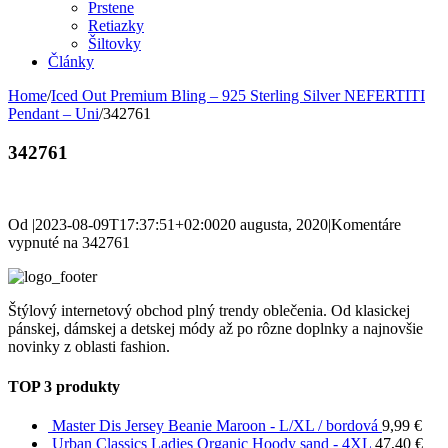
Prstene
Retiazky
Šiltovky
Články
Home
/
Iced Out Premium Bling – 925 Sterling Silver NEFERTITI
Pendant – Uni
/
342761
342761
Od
|
2023-08-09T17:37:51+02:00
20 augusta, 2020
|
Komentáre
vypnuté
na 342761
Štýlový internetový obchod plný trendy oblečenia. Od klasickej
pánskej, dámskej a detskej módy až po rôzne doplnky a najnovšie
novinky z oblasti fashion.
TOP 3 produkty
Master Dis Jersey Beanie Maroon - L/XL / bordová
9,99
€
Urban Classics Ladies Organic Hoody sand - 4XL
47,40
€