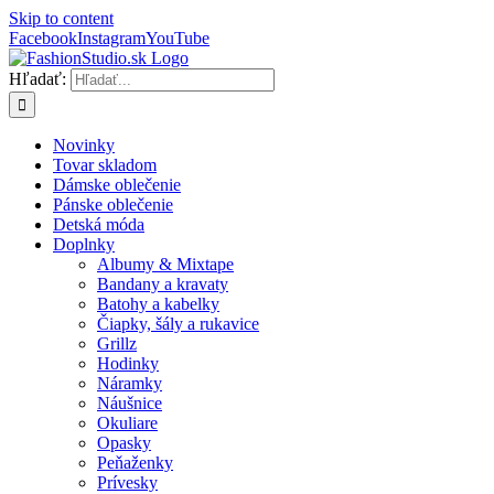
Skip to content
Facebook
Instagram
YouTube
Hľadať:
Novinky
Tovar skladom
Dámske oblečenie
Pánske oblečenie
Detská móda
Doplnky
Albumy & Mixtape
Bandany a kravaty
Batohy a kabelky
Čiapky, šály a rukavice
Grillz
Hodinky
Náramky
Náušnice
Okuliare
Opasky
Peňaženky
Prívesky