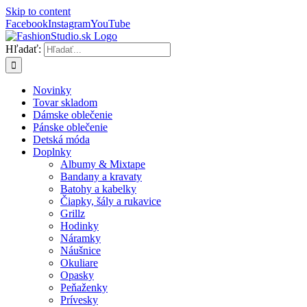
Skip to content
Facebook
Instagram
YouTube
Hľadať:
Novinky
Tovar skladom
Dámske oblečenie
Pánske oblečenie
Detská móda
Doplnky
Albumy & Mixtape
Bandany a kravaty
Batohy a kabelky
Čiapky, šály a rukavice
Grillz
Hodinky
Náramky
Náušnice
Okuliare
Opasky
Peňaženky
Prívesky