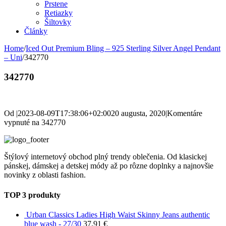
Prstene
Retiazky
Šiltovky
Články
Home
/
Iced Out Premium Bling – 925 Sterling Silver Angel Pendant
– Uni
/
342770
342770
Od
|
2023-08-09T17:38:06+02:00
20 augusta, 2020
|
Komentáre
vypnuté
na 342770
Štýlový internetový obchod plný trendy oblečenia. Od klasickej
pánskej, dámskej a detskej módy až po rôzne doplnky a najnovšie
novinky z oblasti fashion.
TOP 3 produkty
Urban Classics Ladies High Waist Skinny Jeans authentic
blue wash - 27/30
37,91
€