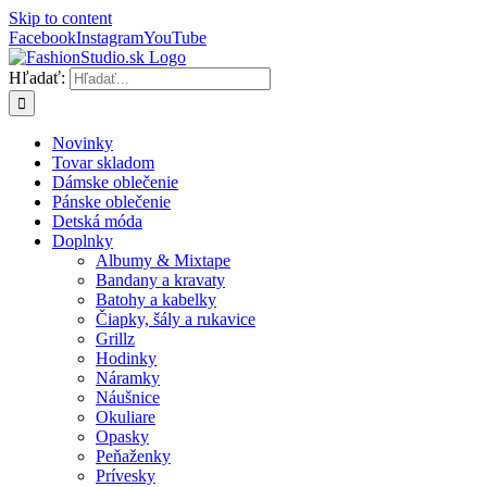
Skip to content
Facebook
Instagram
YouTube
Hľadať:
Novinky
Tovar skladom
Dámske oblečenie
Pánske oblečenie
Detská móda
Doplnky
Albumy & Mixtape
Bandany a kravaty
Batohy a kabelky
Čiapky, šály a rukavice
Grillz
Hodinky
Náramky
Náušnice
Okuliare
Opasky
Peňaženky
Prívesky