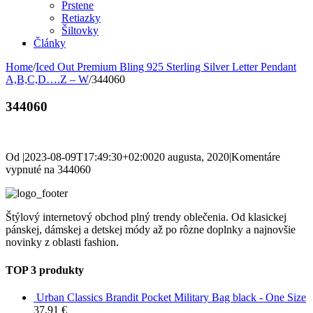
Prstene
Retiazky
Šiltovky
Články
Home
/
Iced Out Premium Bling 925 Sterling Silver Letter Pendant
A,B,C,D….Z – W
/
344060
344060
Od
|
2023-08-09T17:49:30+02:00
20 augusta, 2020
|
Komentáre
vypnuté
na 344060
Štýlový internetový obchod plný trendy oblečenia. Od klasickej
pánskej, dámskej a detskej módy až po rôzne doplnky a najnovšie
novinky z oblasti fashion.
TOP 3 produkty
Urban Classics Brandit Pocket Military Bag black - One Size
37,91
€