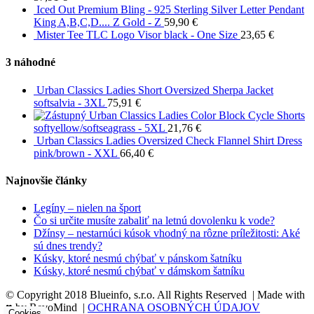
Iced Out Premium Bling - 925 Sterling Silver Letter Pendant
King A,B,C,D.... Z Gold - Z
59,90
€
Mister Tee TLC Logo Visor black - One Size
23,65
€
3 náhodné
Urban Classics Ladies Short Oversized Sherpa Jacket
softsalvia - 3XL
75,91
€
Urban Classics Ladies Color Block Cycle Shorts
softyellow/softseagrass - 5XL
21,76
€
Urban Classics Ladies Oversized Check Flannel Shirt Dress
pink/brown - XXL
66,40
€
Najnovšie články
Legíny – nielen na šport
Čo si určite musíte zabaliť na letnú dovolenku k vode?
Džínsy – nestarnúci kúsok vhodný na rôzne príležitosti: Aké
sú dnes trendy?
Kúsky, ktoré nesmú chýbať v pánskom šatníku
Kúsky, ktoré nesmú chýbať v dámskom šatníku
© Copyright 2018 Blueinfo, s.r.o. All Rights Reserved | Made with
♥ by RevoMind |
OCHRANA OSOBNÝCH ÚDAJOV
Cookies