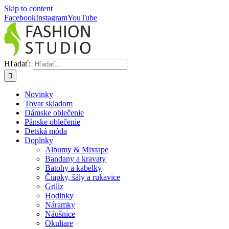
Skip to content
Facebook
Instagram
YouTube
Hľadať:
Novinky
Tovar skladom
Dámske oblečenie
Pánske oblečenie
Detská móda
Doplnky
Albumy & Mixtape
Bandany a kravaty
Batohy a kabelky
Čiapky, šály a rukavice
Grillz
Hodinky
Náramky
Náušnice
Okuliare