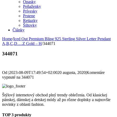
Opasky
Peňaženky
Prívesky
Prstene
Retiazky
Šiltovky
Články
Home
/
Iced Out Premium Bling 925 Sterling Silver Letter Pendant
A,B,C,D….Z Gold – H
/
344071
344071
Od
|
2023-08-09T17:49:54+02:00
20 augusta, 2020
|
Komentáre
vypnuté
na 344071
Štýlový internetový obchod plný trendy oblečenia. Od klasickej
pánskej, dámskej a detskej módy až po rôzne doplnky a najnovšie
novinky z oblasti fashion.
TOP 3 produkty