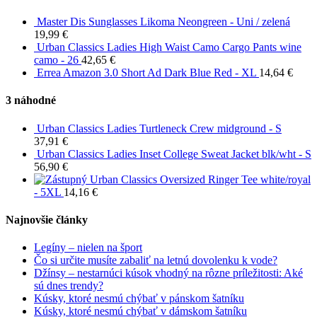
Master Dis Sunglasses Likoma Neongreen - Uni / zelená
19,99
€
Urban Classics Ladies High Waist Camo Cargo Pants wine
camo - 26
42,65
€
Errea Amazon 3.0 Short Ad Dark Blue Red - XL
14,64
€
3 náhodné
Urban Classics Ladies Turtleneck Crew midground - S
37,91
€
Urban Classics Ladies Inset College Sweat Jacket blk/wht - S
56,90
€
Urban Classics Oversized Ringer Tee white/royal
- 5XL
14,16
€
Najnovšie články
Legíny – nielen na šport
Čo si určite musíte zabaliť na letnú dovolenku k vode?
Džínsy – nestarnúci kúsok vhodný na rôzne príležitosti: Aké
sú dnes trendy?
Kúsky, ktoré nesmú chýbať v pánskom šatníku
Kúsky, ktoré nesmú chýbať v dámskom šatníku