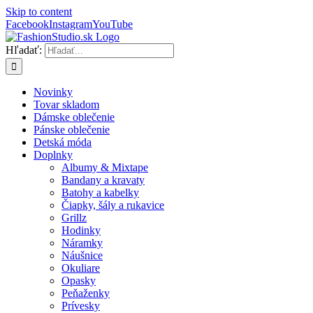
Skip to content
Facebook
Instagram
YouTube
Hľadať:
Novinky
Tovar skladom
Dámske oblečenie
Pánske oblečenie
Detská móda
Doplnky
Albumy & Mixtape
Bandany a kravaty
Batohy a kabelky
Čiapky, šály a rukavice
Grillz
Hodinky
Náramky
Náušnice
Okuliare
Opasky
Peňaženky
Prívesky