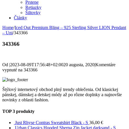
Prstene
Retiazky
Šiltovky
Články
Home
/
Iced Out Premium Bling – 925 Sterling Silver LION Pendant
– Uni
/
343366
343366
Od
|
2023-08-09T17:56:48+02:00
20 augusta, 2020
|
Komentáre
vypnuté
na 343366
Štýlový internetový obchod plný trendy oblečenia. Od klasickej
pánskej, dámskej a detskej módy až po rôzne doplnky a najnovšie
novinky z oblasti fashion.
TOP 3 produkty
Just Rhyse Contras Sweatshirt Black - S
36,00
€
Urban Classics Hooded Sherpa Zip Jacket darksand - S