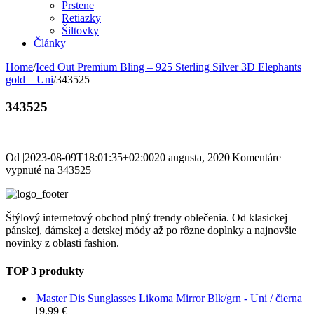
Prstene
Retiazky
Šiltovky
Články
Home
/
Iced Out Premium Bling – 925 Sterling Silver 3D Elephants
gold – Uni
/
343525
343525
Od
|
2023-08-09T18:01:35+02:00
20 augusta, 2020
|
Komentáre
vypnuté
na 343525
Štýlový internetový obchod plný trendy oblečenia. Od klasickej
pánskej, dámskej a detskej módy až po rôzne doplnky a najnovšie
novinky z oblasti fashion.
TOP 3 produkty
Master Dis Sunglasses Likoma Mirror Blk/grn - Uni / čierna
19,99
€