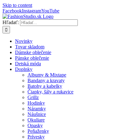
Skip to content
Facebook
Instagram
YouTube
Hľadať:
Novinky
Tovar skladom
Dámske oblečenie
Pánske oblečenie
Detská móda
Doplnky
Albumy & Mixtape
Bandany a kravaty
Batohy a kabelky
Čiapky, šály a rukavice
Grillz
Hodinky
Náramky
Náušnice
Okuliare
Opasky
Peňaženky
Prívesky