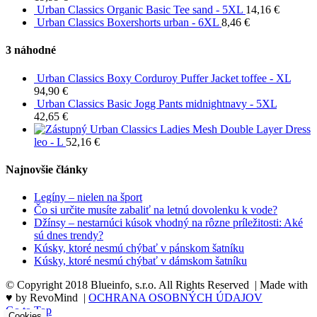
Urban Classics Organic Basic Tee sand - 5XL
14,16
€
Urban Classics Boxershorts urban - 6XL
8,46
€
3 náhodné
Urban Classics Boxy Corduroy Puffer Jacket toffee - XL
94,90
€
Urban Classics Basic Jogg Pants midnightnavy - 5XL
42,65
€
Urban Classics Ladies Mesh Double Layer Dress
leo - L
52,16
€
Najnovšie články
Legíny – nielen na šport
Čo si určite musíte zabaliť na letnú dovolenku k vode?
Džínsy – nestarnúci kúsok vhodný na rôzne príležitosti: Aké
sú dnes trendy?
Kúsky, ktoré nesmú chýbať v pánskom šatníku
Kúsky, ktoré nesmú chýbať v dámskom šatníku
© Copyright 2018 Blueinfo, s.r.o. All Rights Reserved | Made with
♥ by RevoMind |
OCHRANA OSOBNÝCH ÚDAJOV
Go to Top
Cookies