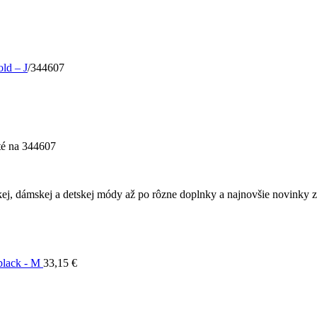
ld – J
/
344607
té
na 344607
ej, dámskej a detskej módy až po rôzne doplnky a najnovšie novinky z 
black - M
33,15
€