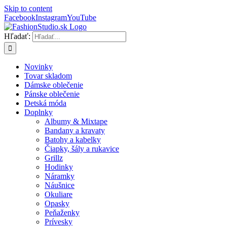
Skip to content
Facebook
Instagram
YouTube
Hľadať:
Novinky
Tovar skladom
Dámske oblečenie
Pánske oblečenie
Detská móda
Doplnky
Albumy & Mixtape
Bandany a kravaty
Batohy a kabelky
Čiapky, šály a rukavice
Grillz
Hodinky
Náramky
Náušnice
Okuliare
Opasky
Peňaženky
Prívesky