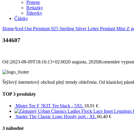
Prstene
Retiazky
Šiltovky
Články
Home
/
Iced Out Premium 925 Sterling Silver Letter Pendant Mini Z go
344607
Od
|
2023-08-09T18:16:13+02:00
20 augusta, 2020
|
Komentáre vypnu
Štýlový internetový obchod plný trendy oblečenia. Od klasickej pánsk
TOP 3 produkty
Mister Tee F ?KIT Tee black - 5XL
18,91
€
Urban Classics Ladies Flock Lace Inset Leggings 
Starter The Classic Logo Hoody port - XL
66,40
€
3 náhodné