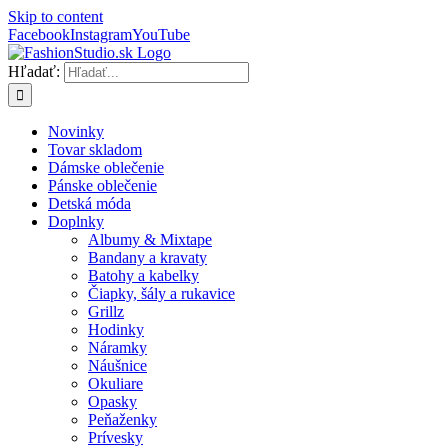
Skip to content
Facebook
Instagram
YouTube
Hľadať:
Novinky
Tovar skladom
Dámske oblečenie
Pánske oblečenie
Detská móda
Doplnky
Albumy & Mixtape
Bandany a kravaty
Batohy a kabelky
Čiapky, šály a rukavice
Grillz
Hodinky
Náramky
Náušnice
Okuliare
Opasky
Peňaženky
Prívesky