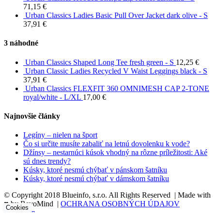
71,15
€
Urban Classics Ladies Basic Pull Over Jacket dark olive - S
37,91
€
3 náhodné
Urban Classics Shaped Long Tee fresh green - S
12,25
€
Urban Classic Ladies Recycled V Waist Leggings black - S
37,91
€
Urban Classics FLEXFIT 360 OMNIMESH CAP 2-TONE
royal/white - L/XL
17,00
€
Najnovšie články
Legíny – nielen na šport
Čo si určite musíte zabaliť na letnú dovolenku k vode?
Džínsy – nestarnúci kúsok vhodný na rôzne príležitosti: Aké
sú dnes trendy?
Kúsky, ktoré nesmú chýbať v pánskom šatníku
Kúsky, ktoré nesmú chýbať v dámskom šatníku
© Copyright 2018 Blueinfo, s.r.o. All Rights Reserved | Made with
♥ by RevoMind |
OCHRANA OSOBNÝCH ÚDAJOV
Cookies
Go to Top