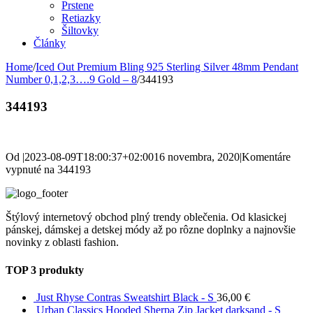
Prstene
Retiazky
Šiltovky
Články
Home
/
Iced Out Premium Bling 925 Sterling Silver 48mm Pendant
Number 0,1,2,3….9 Gold – 8
/
344193
344193
Od
|
2023-08-09T18:00:37+02:00
16 novembra, 2020
|
Komentáre
vypnuté
na 344193
Štýlový internetový obchod plný trendy oblečenia. Od klasickej
pánskej, dámskej a detskej módy až po rôzne doplnky a najnovšie
novinky z oblasti fashion.
TOP 3 produkty
Just Rhyse Contras Sweatshirt Black - S
36,00
€
Urban Classics Hooded Sherpa Zip Jacket darksand - S