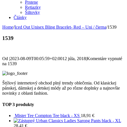
Prstene
Retiazky
Šiltovky
Články
Home
/
Iced Out Unisex Bling Bracelet- Red – Uni / čierna
/
1539
1539
Od
|
2023-08-09T00:05:59+02:00
12 júla, 2018
|
Komentáre vypnuté
na 1539
Štýlový internetový obchod plný trendy oblečenia. Od klasickej
pánskej, dámskej a detskej módy až po rôzne doplnky a najnovšie
novinky z oblasti fashion.
TOP 3 produkty
Mister Tee Compton Tee black - XS
18,91
€
Urban Classics Ladies Sarong Pants black - XL
28,41
€