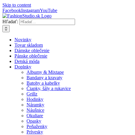
Skip to content
Facebook
Instagram
YouTube
Hľadať:
Novinky
Tovar skladom
Dámske oblečenie
Pánske oblečenie
Detská móda
Doplnky
Albumy & Mixtape
Bandany a kravaty
Batohy a kabelky
Čiapky, šály a rukavice
Grillz
Hodinky
Náramky
Náušnice
Okuliare
Opasky
Peňaženky
Prívesky