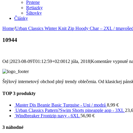
Prstene
Retiazky
Šiltovky
Články
Home
/
Urban Classics Winter Knit Zip Hoody Char – 2XL / tmavoše
10944
Od
|
2023-08-09T01:12:59+02:00
12 júla, 2018
|
Komentáre vypnuté
na
Štýlový internetový obchod plný trendy oblečenia. Od klasickej pánsk
TOP 3 produkty
Master Dis Beanie Basic Turquise - Uni / modrá
8,99
€
Urban Classics Pattern?Swim Shorts pineapple aop - 3XL
23,
Windbreaker Frontzip navy - 6XL
56,90
€
3 náhodné