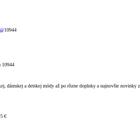
dá
/
10944
 10944
ej, dámskej a detskej módy až po rôzne doplnky a najnovšie novinky z 
65
€