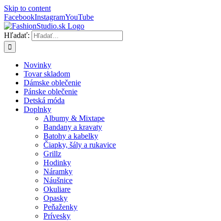
Skip to content
Facebook
Instagram
YouTube
Hľadať:
Novinky
Tovar skladom
Dámske oblečenie
Pánske oblečenie
Detská móda
Doplnky
Albumy & Mixtape
Bandany a kravaty
Batohy a kabelky
Čiapky, šály a rukavice
Grillz
Hodinky
Náramky
Náušnice
Okuliare
Opasky
Peňaženky
Prívesky