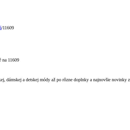
á
/
11609
é
na 11609
ej, dámskej a detskej módy až po rôzne doplnky a najnovšie novinky z 