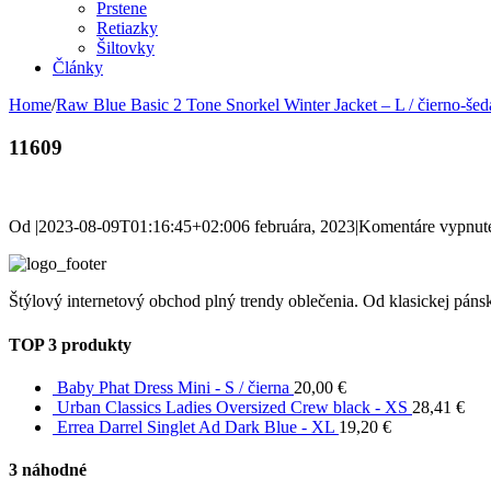
Prstene
Retiazky
Šiltovky
Články
Home
/
Raw Blue Basic 2 Tone Snorkel Winter Jacket – L / čierno-šed
11609
Od
|
2023-08-09T01:16:45+02:00
6 februára, 2023
|
Komentáre vypnut
Štýlový internetový obchod plný trendy oblečenia. Od klasickej pánsk
TOP 3 produkty
Baby Phat Dress Mini - S / čierna
20,00
€
Urban Classics Ladies Oversized Crew black - XS
28,41
€
Errea Darrel Singlet Ad Dark Blue - XL
19,20
€
3 náhodné