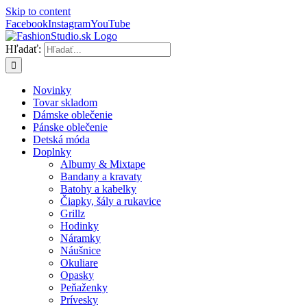
Skip to content
Facebook
Instagram
YouTube
Hľadať:
Novinky
Tovar skladom
Dámske oblečenie
Pánske oblečenie
Detská móda
Doplnky
Albumy & Mixtape
Bandany a kravaty
Batohy a kabelky
Čiapky, šály a rukavice
Grillz
Hodinky
Náramky
Náušnice
Okuliare
Opasky
Peňaženky
Prívesky