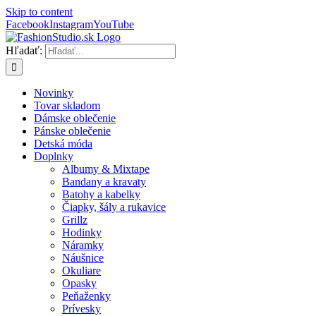
Skip to content
Facebook
Instagram
YouTube
Hľadať:
Novinky
Tovar skladom
Dámske oblečenie
Pánske oblečenie
Detská móda
Doplnky
Albumy & Mixtape
Bandany a kravaty
Batohy a kabelky
Čiapky, šály a rukavice
Grillz
Hodinky
Náramky
Náušnice
Okuliare
Opasky
Peňaženky
Prívesky