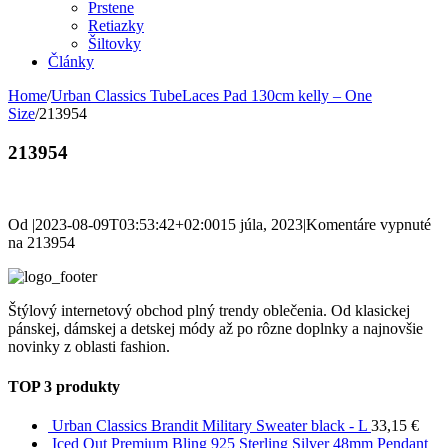
Prstene
Retiazky
Šiltovky
Články
Home
/
Urban Classics TubeLaces Pad 130cm kelly – One
Size
/
213954
213954
Od
|
2023-08-09T03:53:42+02:00
15 júla, 2023
|
Komentáre vypnuté
na 213954
Štýlový internetový obchod plný trendy oblečenia. Od klasickej
pánskej, dámskej a detskej módy až po rôzne doplnky a najnovšie
novinky z oblasti fashion.
TOP 3 produkty
Urban Classics Brandit Military Sweater black - L
33,15
€
Iced Out Premium Bling 925 Sterling Silver 48mm Pendant