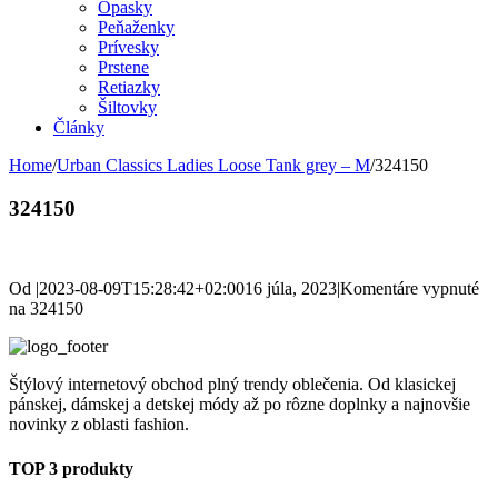
Opasky
Peňaženky
Prívesky
Prstene
Retiazky
Šiltovky
Články
Home
/
Urban Classics Ladies Loose Tank grey – M
/
324150
324150
Od
|
2023-08-09T15:28:42+02:00
16 júla, 2023
|
Komentáre vypnuté
na 324150
Štýlový internetový obchod plný trendy oblečenia. Od klasickej
pánskej, dámskej a detskej módy až po rôzne doplnky a najnovšie
novinky z oblasti fashion.
TOP 3 produkty