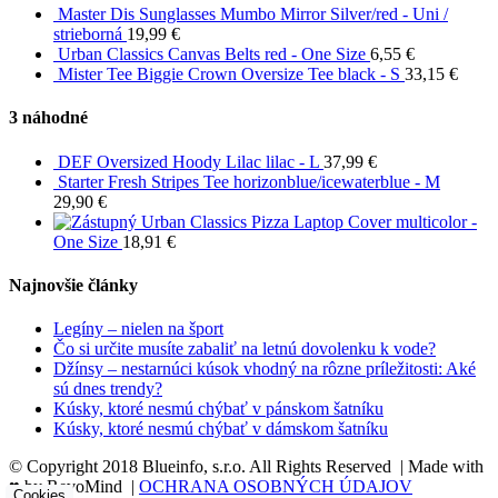
Master Dis Sunglasses Mumbo Mirror Silver/red - Uni /
strieborná
19,99
€
Urban Classics Canvas Belts red - One Size
6,55
€
Mister Tee Biggie Crown Oversize Tee black - S
33,15
€
3 náhodné
DEF Oversized Hoody Lilac lilac - L
37,99
€
Starter Fresh Stripes Tee horizonblue/icewaterblue - M
29,90
€
Urban Classics Pizza Laptop Cover multicolor -
One Size
18,91
€
Najnovšie články
Legíny – nielen na šport
Čo si určite musíte zabaliť na letnú dovolenku k vode?
Džínsy – nestarnúci kúsok vhodný na rôzne príležitosti: Aké
sú dnes trendy?
Kúsky, ktoré nesmú chýbať v pánskom šatníku
Kúsky, ktoré nesmú chýbať v dámskom šatníku
© Copyright 2018 Blueinfo, s.r.o. All Rights Reserved | Made with
♥ by RevoMind |
OCHRANA OSOBNÝCH ÚDAJOV
Cookies