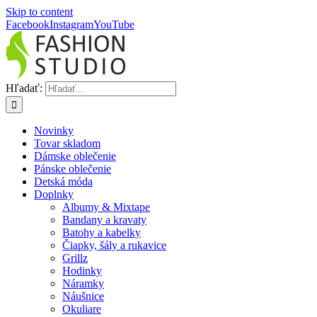
Skip to content
Facebook
Instagram
YouTube
Hľadať:
Novinky
Tovar skladom
Dámske oblečenie
Pánske oblečenie
Detská móda
Doplnky
Albumy & Mixtape
Bandany a kravaty
Batohy a kabelky
Čiapky, šály a rukavice
Grillz
Hodinky
Náramky
Náušnice
Okuliare