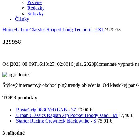
Prstene
Retiazky
Šiltovky
Články
Home
/
Urban Classics Shaped Long Tee port – 2XL
/
329958
329958
Od
|
2023-08-09T16:13:25+02:00
16 júla, 2023
|
Komentáre vypnuté
na
Štýlový internetový obchod plný trendy oblečenia. Od klasickej pánsk
TOP 3 produkty
BustaGrip 0830Yel+LAB - 37
79,90
€
Urban Classics Raglan Zip Pocket Hoody sand - M
47,40
€
Starter Racing Crewneck black/white - S
75,91
€
3 náhodné