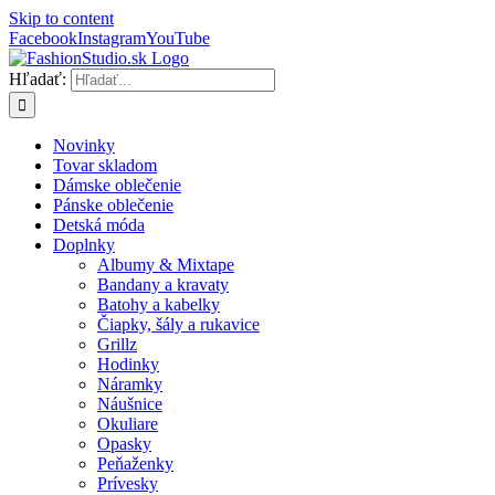
Skip to content
Facebook
Instagram
YouTube
Hľadať:
Novinky
Tovar skladom
Dámske oblečenie
Pánske oblečenie
Detská móda
Doplnky
Albumy & Mixtape
Bandany a kravaty
Batohy a kabelky
Čiapky, šály a rukavice
Grillz
Hodinky
Náramky
Náušnice
Okuliare
Opasky
Peňaženky
Prívesky