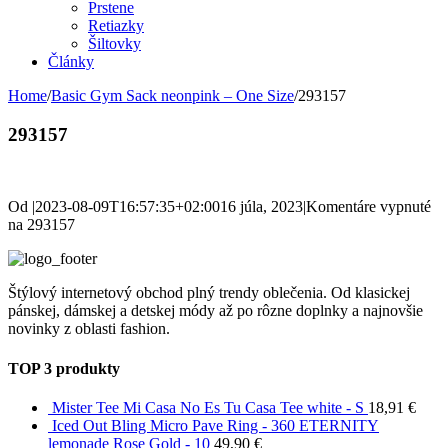
Prstene
Retiazky
Šiltovky
Články
Home
/
Basic Gym Sack neonpink – One Size
/
293157
293157
Od
|
2023-08-09T16:57:35+02:00
16 júla, 2023
|
Komentáre vypnuté
na 293157
Štýlový internetový obchod plný trendy oblečenia. Od klasickej
pánskej, dámskej a detskej módy až po rôzne doplnky a najnovšie
novinky z oblasti fashion.
TOP 3 produkty
Mister Tee Mi Casa No Es Tu Casa Tee white - S
18,91
€
Iced Out Bling Micro Pave Ring - 360 ETERNITY
lemonade Rose Gold - 10
49,90
€