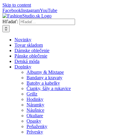
Skip to content
Facebook
Instagram
YouTube
Hľadať:
Novinky
Tovar skladom
Dámske oblečenie
Pánske oblečenie
Detská móda
Doplnky
Albumy & Mixtape
Bandany a kravaty
Batohy a kabelky
Čiapky, šály a rukavice
Grillz
Hodinky
Náramky
Náušnice
Okuliare
Opasky
Peňaženky
Prívesky