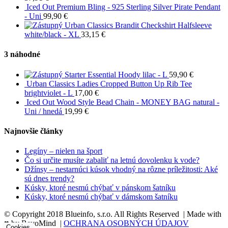
Iced Out Premium Bling - 925 Sterling Silver Pirate Pendant
- Uni
99,90
€
Urban Classics Brandit Checkshirt Halfsleeve
white/black - XL
33,15
€
3 náhodné
Starter Essential Hoody lilac - L
59,90
€
Urban Classics Ladies Cropped Button Up Rib Tee
brightviolet - L
17,00
€
Iced Out Wood Style Bead Chain - MONEY BAG natural -
Uni / hnedá
19,99
€
Najnovšie články
Legíny – nielen na šport
Čo si určite musíte zabaliť na letnú dovolenku k vode?
Džínsy – nestarnúci kúsok vhodný na rôzne príležitosti: Aké
sú dnes trendy?
Kúsky, ktoré nesmú chýbať v pánskom šatníku
Kúsky, ktoré nesmú chýbať v dámskom šatníku
© Copyright 2018 Blueinfo, s.r.o. All Rights Reserved | Made with
♥ by RevoMind |
OCHRANA OSOBNÝCH ÚDAJOV
Cookies