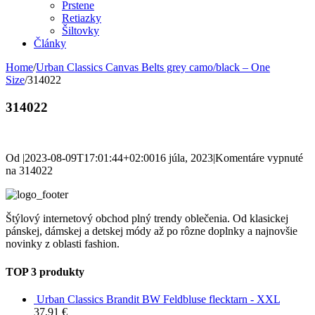
Prstene
Retiazky
Šiltovky
Články
Home
/
Urban Classics Canvas Belts grey camo/black – One
Size
/
314022
314022
Od
|
2023-08-09T17:01:44+02:00
16 júla, 2023
|
Komentáre vypnuté
na 314022
Štýlový internetový obchod plný trendy oblečenia. Od klasickej
pánskej, dámskej a detskej módy až po rôzne doplnky a najnovšie
novinky z oblasti fashion.
TOP 3 produkty
Urban Classics Brandit BW Feldbluse flecktarn - XXL
37,91
€