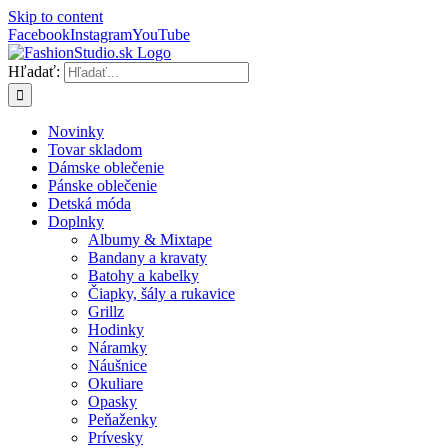
Skip to content
Facebook
Instagram
YouTube
Hľadať:
Novinky
Tovar skladom
Dámske oblečenie
Pánske oblečenie
Detská móda
Doplnky
Albumy & Mixtape
Bandany a kravaty
Batohy a kabelky
Čiapky, šály a rukavice
Grillz
Hodinky
Náramky
Náušnice
Okuliare
Opasky
Peňaženky
Prívesky