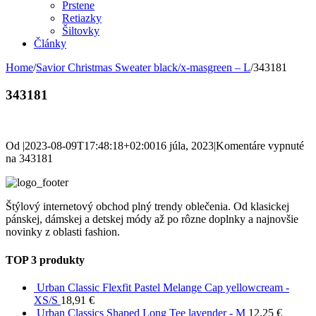
Prstene
Retiazky
Šiltovky
Články
Home
/
Savior Christmas Sweater black/x-masgreen – L
/
343181
343181
Od
|
2023-08-09T17:48:18+02:00
16 júla, 2023
|
Komentáre vypnuté
na 343181
Štýlový internetový obchod plný trendy oblečenia. Od klasickej
pánskej, dámskej a detskej módy až po rôzne doplnky a najnovšie
novinky z oblasti fashion.
TOP 3 produkty
Urban Classic Flexfit Pastel Melange Cap yellowcream -
XS/S
18,91
€
Urban Classics Shaped Long Tee lavender - M
12,25
€