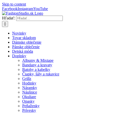
Skip to content
Facebook
Instagram
YouTube
Hľadať:
Novinky
Tovar skladom
Dámske oblečenie
Pánske oblečenie
Detská móda
Doplnky
Albumy & Mixtape
Bandany a kravaty
Batohy a kabelky
Čiapky, šály a rukavice
Grillz
Hodinky
Náramky
Náušnice
Okuliare
Opasky
Peňaženky
Prívesky