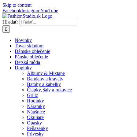
Skip to content
Facebook
Instagram
YouTube
Hľadať:
Novinky
Tovar skladom
Dámske oblečenie
Pánske oblečenie
Detská móda
Doplnky
Albumy & Mixtape
Bandany a kravaty
Batohy a kabelky
Čiapky, šály a rukavice
Grillz
Hodinky
Náramky
Náušnice
Okuliare
Opasky
Peňaženky
Prívesky