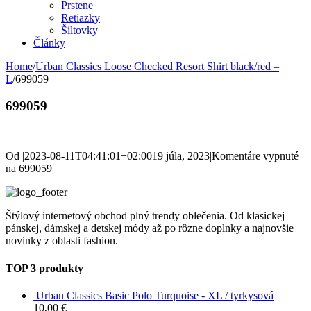
Prstene
Retiazky
Šiltovky
Články
Home
/
Urban Classics Loose Checked Resort Shirt black/red –
L
/
699059
699059
Od
|
2023-08-11T04:41:01+02:00
19 júla, 2023
|
Komentáre vypnuté
na 699059
Štýlový internetový obchod plný trendy oblečenia. Od klasickej
pánskej, dámskej a detskej módy až po rôzne doplnky a najnovšie
novinky z oblasti fashion.
TOP 3 produkty
Urban Classics Basic Polo Turquoise - XL / tyrkysová
10,00
€