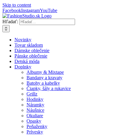
Skip to content
Facebook
Instagram
YouTube
Hľadať:
Novinky
Tovar skladom
Dámske oblečenie
Pánske oblečenie
Detská móda
Doplnky
Albumy & Mixtape
Bandany a kravaty
Batohy a kabelky
Čiapky, šály a rukavice
Grillz
Hodinky
Náramky
Náušnice
Okuliare
Opasky
Peňaženky
Prívesky