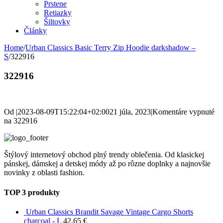
Prstene
Retiazky
Šiltovky
Články
Home
/
Urban Classics Basic Terry Zip Hoodie darkshadow –
S
/
322916
322916
Od
|
2023-08-09T15:22:04+02:00
21 júla, 2023
|
Komentáre vypnuté
na 322916
Štýlový internetový obchod plný trendy oblečenia. Od klasickej
pánskej, dámskej a detskej módy až po rôzne doplnky a najnovšie
novinky z oblasti fashion.
TOP 3 produkty
Urban Classics Brandit Savage Vintage Cargo Shorts
charcoal - L
42,65
€