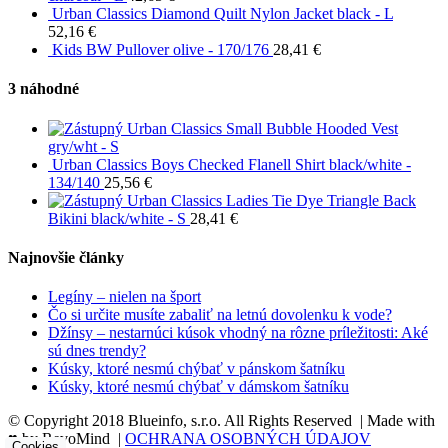
Urban Classics Diamond Quilt Nylon Jacket black - L
52,16
€
Kids BW Pullover olive - 170/176
28,41
€
3 náhodné
Urban Classics Small Bubble Hooded Vest
gry/wht - S
Urban Classics Boys Checked Flanell Shirt black/white -
134/140
25,56
€
Urban Classics Ladies Tie Dye Triangle Back
Bikini black/white - S
28,41
€
Najnovšie články
Legíny – nielen na šport
Čo si určite musíte zabaliť na letnú dovolenku k vode?
Džínsy – nestarnúci kúsok vhodný na rôzne príležitosti: Aké
sú dnes trendy?
Kúsky, ktoré nesmú chýbať v pánskom šatníku
Kúsky, ktoré nesmú chýbať v dámskom šatníku
© Copyright 2018 Blueinfo, s.r.o. All Rights Reserved | Made with
♥ by RevoMind |
OCHRANA OSOBNÝCH ÚDAJOV
Cookies