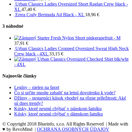
Urban Classics Ladies Oversized Short Raglan Crew black -
XL
47,40
€
Errea Cody Bermuda Ad Black - XL
18,96
€
3 náhodné
Starter Fresh Nylon Short pinkgrapefruit - M
37,91
€
Urban Classics Ladies Cropped Oversized Sweat High Neck
Crew black - 4XL
33,15
€
Urban Classics Oversized Checked Shirt blk/wht
- 4XL
Najnovšie články
Legíny – nielen na šport
Čo si určite musíte zabaliť na letnú dovolenku k vode?
Džínsy – nestarnúci kúsok vhodný na rôzne príležitosti: Aké
sú dnes trendy?
Kúsky, ktoré nesmú chýbať v pánskom šatníku
Kúsky, ktoré nesmú chýbať v dámskom šatníku
© Copyright 2018 Blueinfo, s.r.o. All Rights Reserved | Made with
♥ by RevoMind |
OCHRANA OSOBNÝCH ÚDAJOV