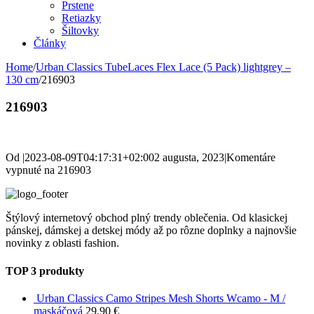
Prstene
Retiazky
Šiltovky
Články
Home
/
Urban Classics TubeLaces Flex Lace (5 Pack) lightgrey –
130 cm
/
216903
216903
Od
|
2023-08-09T04:17:31+02:00
2 augusta, 2023
|
Komentáre
vypnuté
na 216903
Štýlový internetový obchod plný trendy oblečenia. Od klasickej
pánskej, dámskej a detskej módy až po rôzne doplnky a najnovšie
novinky z oblasti fashion.
TOP 3 produkty
Urban Classics Camo Stripes Mesh Shorts Wcamo - M /
maskáčová
29,90
€