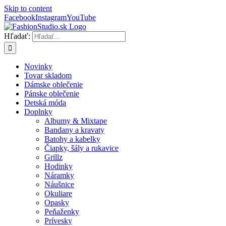
Skip to content
Facebook
Instagram
YouTube
Hľadať:
Novinky
Tovar skladom
Dámske oblečenie
Pánske oblečenie
Detská móda
Doplnky
Albumy & Mixtape
Bandany a kravaty
Batohy a kabelky
Čiapky, šály a rukavice
Grillz
Hodinky
Náramky
Náušnice
Okuliare
Opasky
Peňaženky
Prívesky