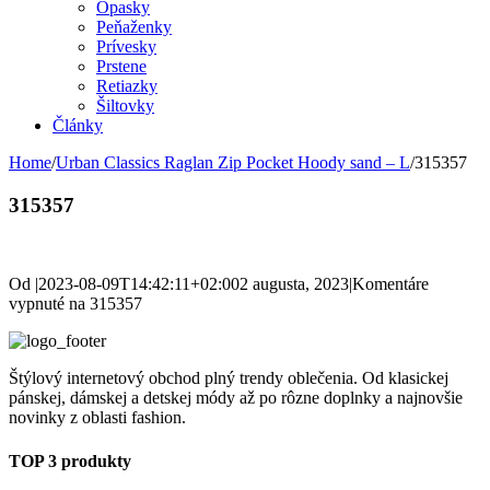
Opasky
Peňaženky
Prívesky
Prstene
Retiazky
Šiltovky
Články
Home
/
Urban Classics Raglan Zip Pocket Hoody sand – L
/
315357
315357
Od
|
2023-08-09T14:42:11+02:00
2 augusta, 2023
|
Komentáre
vypnuté
na 315357
Štýlový internetový obchod plný trendy oblečenia. Od klasickej
pánskej, dámskej a detskej módy až po rôzne doplnky a najnovšie
novinky z oblasti fashion.
TOP 3 produkty