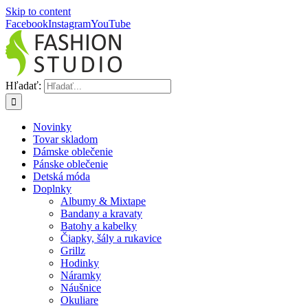
Skip to content
Facebook
Instagram
YouTube
Hľadať:
Novinky
Tovar skladom
Dámske oblečenie
Pánske oblečenie
Detská móda
Doplnky
Albumy & Mixtape
Bandany a kravaty
Batohy a kabelky
Čiapky, šály a rukavice
Grillz
Hodinky
Náramky
Náušnice
Okuliare