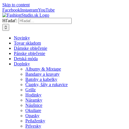
Skip to content
Facebook
Instagram
YouTube
Hľadať:
Novinky
Tovar skladom
Dámske oblečenie
Pánske oblečenie
Detská móda
Doplnky
Albumy & Mixtape
Bandany a kravaty
Batohy a kabelky
Čiapky, šály a rukavice
Grillz
Hodinky
Náramky
Náušnice
Okuliare
Opasky
Peňaženky
Prívesky