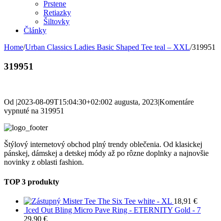
Prstene
Retiazky
Šiltovky
Články
Home
/
Urban Classics Ladies Basic Shaped Tee teal – XXL
/
319951
319951
Od
|
2023-08-09T15:04:30+02:00
2 augusta, 2023
|
Komentáre
vypnuté
na 319951
Štýlový internetový obchod plný trendy oblečenia. Od klasickej
pánskej, dámskej a detskej módy až po rôzne doplnky a najnovšie
novinky z oblasti fashion.
TOP 3 produkty
Mister Tee The Six Tee white - XL
18,91
€
Iced Out Bling Micro Pave Ring - ETERNITY Gold - 7
29,90
€