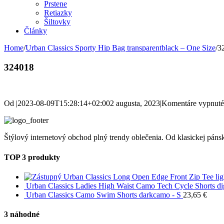
Prstene
Retiazky
Šiltovky
Články
Home
/
Urban Classics Sporty Hip Bag transparentblack – One Size
/
3
324018
Od
|
2023-08-09T15:28:14+02:00
2 augusta, 2023
|
Komentáre vypnuté
Štýlový internetový obchod plný trendy oblečenia. Od klasickej pánsk
TOP 3 produkty
Urban Classics Long Open Edge Front Zip Tee ligh
Urban Classics Ladies High Waist Camo Tech Cycle Shorts di
Urban Classics Camo Swim Shorts darkcamo - S
23,65
€
3 náhodné