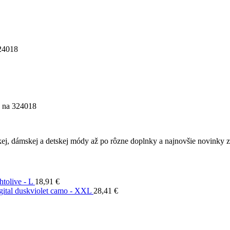
24018
na 324018
ej, dámskej a detskej módy až po rôzne doplnky a najnovšie novinky z 
tolive - L
18,91
€
gital duskviolet camo - XXL
28,41
€