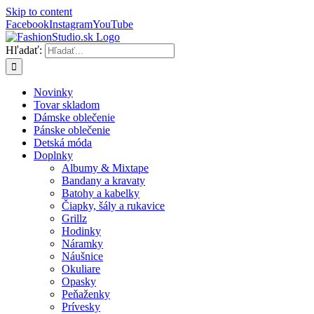
Skip to content
Facebook
Instagram
YouTube
Hľadať:
Novinky
Tovar skladom
Dámske oblečenie
Pánske oblečenie
Detská móda
Doplnky
Albumy & Mixtape
Bandany a kravaty
Batohy a kabelky
Čiapky, šály a rukavice
Grillz
Hodinky
Náramky
Náušnice
Okuliare
Opasky
Peňaženky
Prívesky