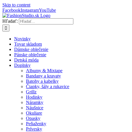
Skip to content
Facebook
Instagram
YouTube
Hľadať:
Novinky
Tovar skladom
Dámske oblečenie
Pánske oblečenie
Detská móda
Doplnky
Albumy & Mixtape
Bandany a kravaty
Batohy a kabelky
Čiapky, šály a rukavice
Grillz
Hodinky
Náramky
Náušnice
Okuliare
Opasky
Peňaženky
Prívesky