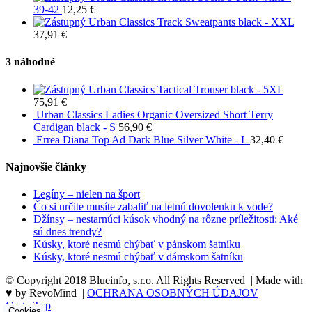
39-42
12,25
€
Urban Classics Track Sweatpants black - XXL
37,91
€
3 náhodné
Urban Classics Tactical Trouser black - 5XL
75,91
€
Urban Classics Ladies Organic Oversized Short Terry
Cardigan black - S
56,90
€
Errea Diana Top Ad Dark Blue Silver White - L
32,40
€
Najnovšie články
Legíny – nielen na šport
Čo si určite musíte zabaliť na letnú dovolenku k vode?
Džínsy – nestarnúci kúsok vhodný na rôzne príležitosti: Aké
sú dnes trendy?
Kúsky, ktoré nesmú chýbať v pánskom šatníku
Kúsky, ktoré nesmú chýbať v dámskom šatníku
© Copyright 2018 Blueinfo, s.r.o. All Rights Reserved | Made with
♥ by RevoMind |
OCHRANA OSOBNÝCH ÚDAJOV
Go to Top
Cookies