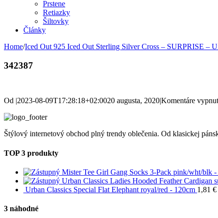
Prstene
Retiazky
Šiltovky
Články
Home
/
Iced Out 925 Iced Out Sterling Silver Cross – SURPRISE – U
342387
Od
|
2023-08-09T17:28:18+02:00
20 augusta, 2020
|
Komentáre vypnu
Štýlový internetový obchod plný trendy oblečenia. Od klasickej pánsk
TOP 3 produkty
Mister Tee Girl Gang Socks 3-Pack pink/wht/blk -
Urban Classics Ladies Hooded Feather Cardigan 
Urban Classics Special Flat Elephant royal/red - 120cm
1,81
€
3 náhodné