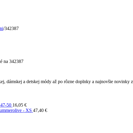
ni
/
342387
té
na 342387
ej, dámskej a detskej módy až po rôzne doplnky a najnovšie novinky z 
 47-50
16,05
€
summerolive - XS
47,40
€