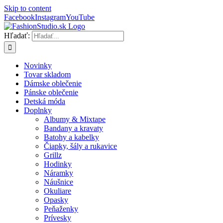
Skip to content
Facebook
Instagram
YouTube
Hľadať:
Novinky
Tovar skladom
Dámske oblečenie
Pánske oblečenie
Detská móda
Doplnky
Albumy & Mixtape
Bandany a kravaty
Batohy a kabelky
Čiapky, šály a rukavice
Grillz
Hodinky
Náramky
Náušnice
Okuliare
Opasky
Peňaženky
Prívesky