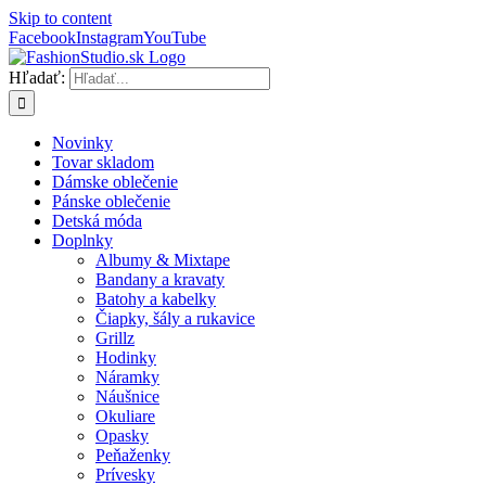
Skip to content
Facebook
Instagram
YouTube
Hľadať:
Novinky
Tovar skladom
Dámske oblečenie
Pánske oblečenie
Detská móda
Doplnky
Albumy & Mixtape
Bandany a kravaty
Batohy a kabelky
Čiapky, šály a rukavice
Grillz
Hodinky
Náramky
Náušnice
Okuliare
Opasky
Peňaženky
Prívesky