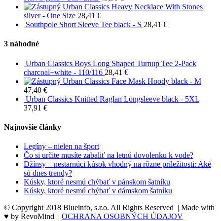
Urban Classics Heavy Necklace With Stones
silver - One Size
28,41
€
Southpole Short Sleeve Tee black - S
28,41
€
3 náhodné
Urban Classics Boys Long Shaped Turnup Tee 2-Pack
charcoal+white - 110/116
28,41
€
Urban Classics Face Mask Hoody black - M
47,40
€
Urban Classics Knitted Raglan Longsleeve black - 5XL
37,91
€
Najnovšie články
Legíny – nielen na šport
Čo si určite musíte zabaliť na letnú dovolenku k vode?
Džínsy – nestarnúci kúsok vhodný na rôzne príležitosti: Aké
sú dnes trendy?
Kúsky, ktoré nesmú chýbať v pánskom šatníku
Kúsky, ktoré nesmú chýbať v dámskom šatníku
© Copyright 2018 Blueinfo, s.r.o. All Rights Reserved | Made with
♥ by RevoMind |
OCHRANA OSOBNÝCH ÚDAJOV