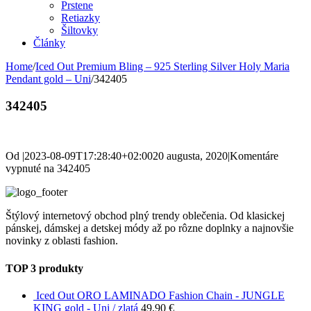
Prstene
Retiazky
Šiltovky
Články
Home
/
Iced Out Premium Bling – 925 Sterling Silver Holy Maria
Pendant gold – Uni
/
342405
342405
Od
|
2023-08-09T17:28:40+02:00
20 augusta, 2020
|
Komentáre
vypnuté
na 342405
Štýlový internetový obchod plný trendy oblečenia. Od klasickej
pánskej, dámskej a detskej módy až po rôzne doplnky a najnovšie
novinky z oblasti fashion.
TOP 3 produkty
Iced Out ORO LAMINADO Fashion Chain - JUNGLE
KING gold - Uni / zlatá
49,90
€