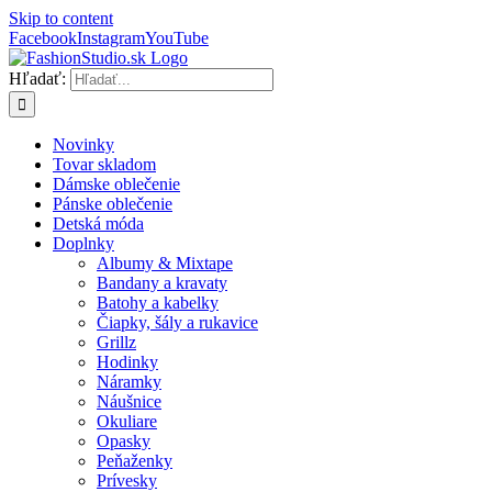
Skip to content
Facebook
Instagram
YouTube
Hľadať:
Novinky
Tovar skladom
Dámske oblečenie
Pánske oblečenie
Detská móda
Doplnky
Albumy & Mixtape
Bandany a kravaty
Batohy a kabelky
Čiapky, šály a rukavice
Grillz
Hodinky
Náramky
Náušnice
Okuliare
Opasky
Peňaženky
Prívesky