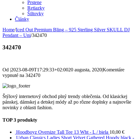
Prstene
Retiazky
Šiltovky
Články
Home
/
Iced Out Premium Bling – 925 Sterling Silver SKULL DJ
Pendant – Uni
/
342470
342470
Od
|
2023-08-09T17:29:33+02:00
20 augusta, 2020
|
Komentáre
vypnuté
na 342470
Štýlový internetový obchod plný trendy oblečenia. Od klasickej
pánskej, dámskej a detskej módy až po rôzne doplnky a najnovšie
novinky z oblasti fashion.
TOP 3 produkty
Hoodboyz Oversize Tall Tee 13 Wht - L / biela
10,00
€
Urban Classics Ladies Short Velvet Gathered Hoody black -