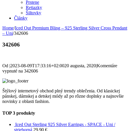
Prstene
Retiazky
Šiltovky
Články
Home
/
Iced Out Premium Bling – 925 Sterling Silver Cross Pendant
– Uni
/
342606
342606
Od
|
2023-08-09T17:33:16+02:00
20 augusta, 2020
|
Komentáre
vypnuté
na 342606
Štýlový internetový obchod plný trendy oblečenia. Od klasickej
pánskej, dámskej a detskej módy až po rôzne doplnky a najnovšie
novinky z oblasti fashion.
TOP 3 produkty
Iced Out Sterling 925 Silver Earrings - SPACE - Uni /
strieborná
29,90
€