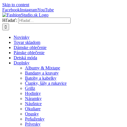
Skip to content
Facebook
Instagram
YouTube
Hľadať:
Novinky
Tovar skladom
Dámske oblečenie
Pánske oblečenie
Detská móda
Doplnky
Albumy & Mixtape
Bandany a kravaty
Batohy a kabelky
Čiapky, šály a rukavice
Grillz
Hodinky
Náramky
Náušnice
Okuliare
Opasky
Peňaženky
Prívesky