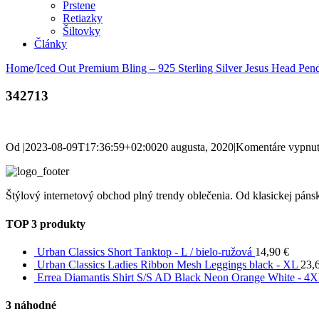
Prstene
Retiazky
Šiltovky
Články
Home
/
Iced Out Premium Bling – 925 Sterling Silver Jesus Head Pend
342713
Od
|
2023-08-09T17:36:59+02:00
20 augusta, 2020
|
Komentáre vypnu
Štýlový internetový obchod plný trendy oblečenia. Od klasickej pánsk
TOP 3 produkty
Urban Classics Short Tanktop - L / bielo-ružová
14,90
€
Urban Classics Ladies Ribbon Mesh Leggings black - XL
23,
Errea Diamantis Shirt S/S AD Black Neon Orange White - 4
3 náhodné