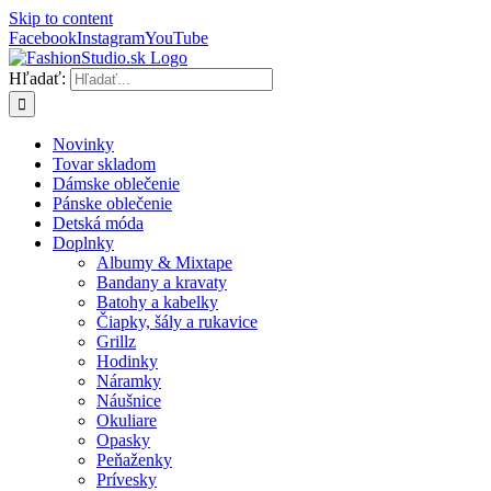
Skip to content
Facebook
Instagram
YouTube
Hľadať:
Novinky
Tovar skladom
Dámske oblečenie
Pánske oblečenie
Detská móda
Doplnky
Albumy & Mixtape
Bandany a kravaty
Batohy a kabelky
Čiapky, šály a rukavice
Grillz
Hodinky
Náramky
Náušnice
Okuliare
Opasky
Peňaženky
Prívesky