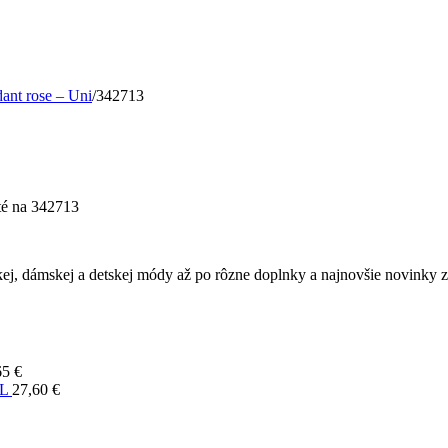
ant rose – Uni
/
342713
té
na 342713
ej, dámskej a detskej módy až po rôzne doplnky a najnovšie novinky z 
65
€
XL
27,60
€