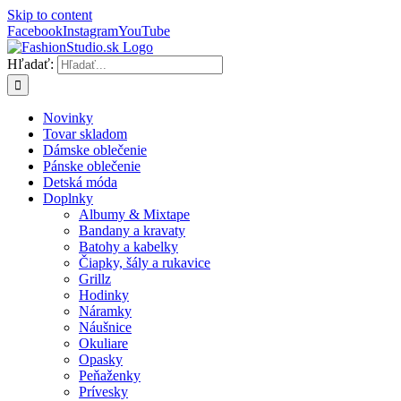
Skip to content
Facebook
Instagram
YouTube
Hľadať:
Novinky
Tovar skladom
Dámske oblečenie
Pánske oblečenie
Detská móda
Doplnky
Albumy & Mixtape
Bandany a kravaty
Batohy a kabelky
Čiapky, šály a rukavice
Grillz
Hodinky
Náramky
Náušnice
Okuliare
Opasky
Peňaženky
Prívesky