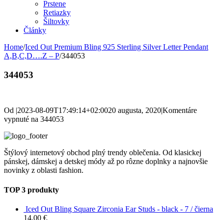
Prstene
Retiazky
Šiltovky
Články
Home
/
Iced Out Premium Bling 925 Sterling Silver Letter Pendant
A,B,C,D….Z – P
/
344053
344053
Od
|
2023-08-09T17:49:14+02:00
20 augusta, 2020
|
Komentáre
vypnuté
na 344053
Štýlový internetový obchod plný trendy oblečenia. Od klasickej
pánskej, dámskej a detskej módy až po rôzne doplnky a najnovšie
novinky z oblasti fashion.
TOP 3 produkty
Iced Out Bling Square Zirconia Ear Studs - black - 7 / čierna
14,00
€