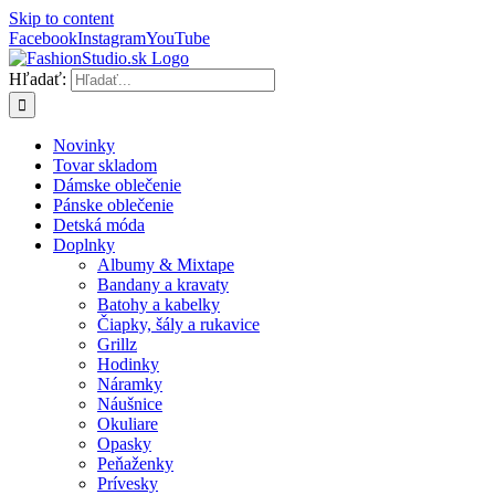
Skip to content
Facebook
Instagram
YouTube
Hľadať:
Novinky
Tovar skladom
Dámske oblečenie
Pánske oblečenie
Detská móda
Doplnky
Albumy & Mixtape
Bandany a kravaty
Batohy a kabelky
Čiapky, šály a rukavice
Grillz
Hodinky
Náramky
Náušnice
Okuliare
Opasky
Peňaženky
Prívesky