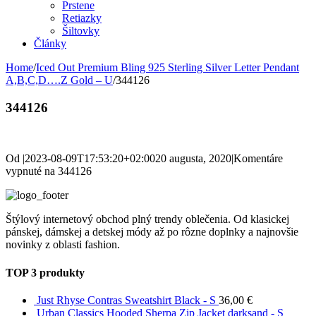
Prstene
Retiazky
Šiltovky
Články
Home
/
Iced Out Premium Bling 925 Sterling Silver Letter Pendant
A,B,C,D….Z Gold – U
/
344126
344126
Od
|
2023-08-09T17:53:20+02:00
20 augusta, 2020
|
Komentáre
vypnuté
na 344126
Štýlový internetový obchod plný trendy oblečenia. Od klasickej
pánskej, dámskej a detskej módy až po rôzne doplnky a najnovšie
novinky z oblasti fashion.
TOP 3 produkty
Just Rhyse Contras Sweatshirt Black - S
36,00
€
Urban Classics Hooded Sherpa Zip Jacket darksand - S