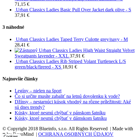
71,15
€
Urban Classics Ladies Basic Pull Over Jacket dark olive - S
37,91
€
3 náhodné
Urban Classics Ladies Taped Terry Culotte grey/navy - M
28,41
€
Urban Classics Ladies High Waist Straight Velvet
Sweatpants lavender - XXL
37,91
€
Urban Classics Ladies Rib Striped Volant Turtleneck L/S
green/black/firered - XS
18,91
€
Najnovšie články
Legíny – nielen na šport
Čo si určite musíte zabaliť na letnú dovolenku k vode?
Džínsy – nestarnúci kúsok vhodný na rôzne príležitosti: Aké
sú dnes trendy?
Kúsky, ktoré nesmú chýbať v pánskom šatníku
Kúsky, ktoré nesmú chýbať v dámskom šatníku
© Copyright 2018 Blueinfo, s.r.o. All Rights Reserved | Made with
♥ by RevoMind |
OCHRANA OSOBNÝCH ÚDAJOV
Cookies