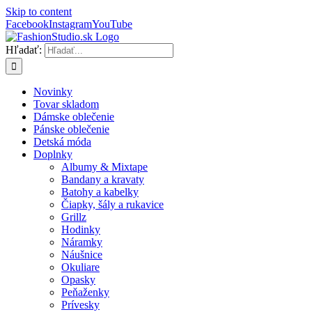
Skip to content
Facebook
Instagram
YouTube
Hľadať:
Novinky
Tovar skladom
Dámske oblečenie
Pánske oblečenie
Detská móda
Doplnky
Albumy & Mixtape
Bandany a kravaty
Batohy a kabelky
Čiapky, šály a rukavice
Grillz
Hodinky
Náramky
Náušnice
Okuliare
Opasky
Peňaženky
Prívesky