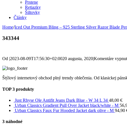
Prstene
Retiazky
Šiltovky
Články
Home
/
Iced Out Premium Bling – 925 Sterling Silver Razor Blade Pe
343344
Od
|
2023-08-09T17:56:30+02:00
20 augusta, 2020
|
Komentáre vypnu
Štýlový internetový obchod plný trendy oblečenia. Od klasickej pánsk
TOP 3 produkty
Just Rhyse Ole Antifit Jeans Dark Blue - W 34 L 34
48,00
€
Urban Classics Gradient Pull Over Jacket black/white - M
56,
Urban Classics Faux Fur Hooded Jacket dark olive - M
94,90
3 náhodné