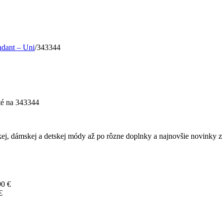
ndant – Uni
/
343344
té
na 343344
ej, dámskej a detskej módy až po rôzne doplnky a najnovšie novinky z 
90
€
€