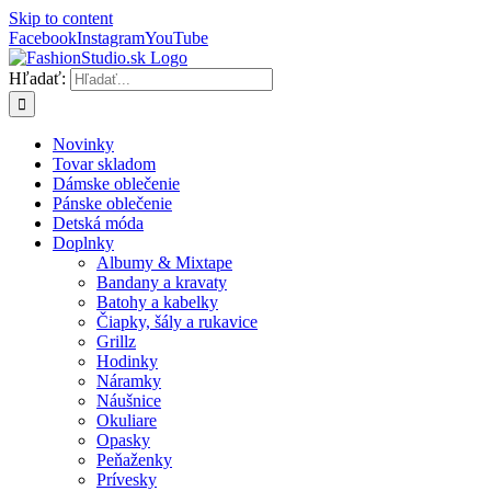
Skip to content
Facebook
Instagram
YouTube
Hľadať:
Novinky
Tovar skladom
Dámske oblečenie
Pánske oblečenie
Detská móda
Doplnky
Albumy & Mixtape
Bandany a kravaty
Batohy a kabelky
Čiapky, šály a rukavice
Grillz
Hodinky
Náramky
Náušnice
Okuliare
Opasky
Peňaženky
Prívesky