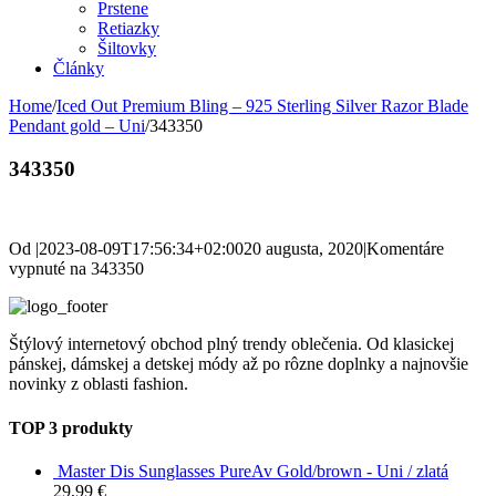
Prstene
Retiazky
Šiltovky
Články
Home
/
Iced Out Premium Bling – 925 Sterling Silver Razor Blade
Pendant gold – Uni
/
343350
343350
Od
|
2023-08-09T17:56:34+02:00
20 augusta, 2020
|
Komentáre
vypnuté
na 343350
Štýlový internetový obchod plný trendy oblečenia. Od klasickej
pánskej, dámskej a detskej módy až po rôzne doplnky a najnovšie
novinky z oblasti fashion.
TOP 3 produkty
Master Dis Sunglasses PureAv Gold/brown - Uni / zlatá
29,99
€