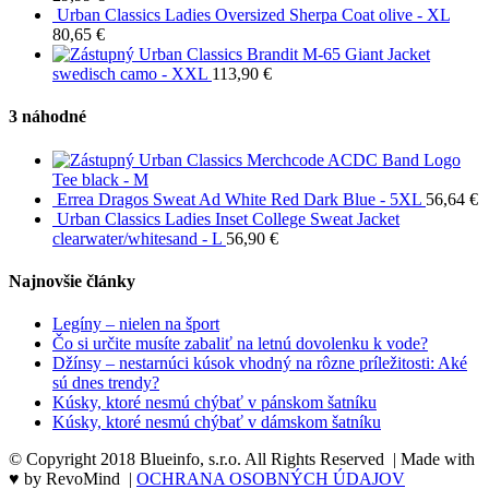
Urban Classics Ladies Oversized Sherpa Coat olive - XL
80,65
€
Urban Classics Brandit M-65 Giant Jacket
swedisch camo - XXL
113,90
€
3 náhodné
Urban Classics Merchcode ACDC Band Logo
Tee black - M
Errea Dragos Sweat Ad White Red Dark Blue - 5XL
56,64
€
Urban Classics Ladies Inset College Sweat Jacket
clearwater/whitesand - L
56,90
€
Najnovšie články
Legíny – nielen na šport
Čo si určite musíte zabaliť na letnú dovolenku k vode?
Džínsy – nestarnúci kúsok vhodný na rôzne príležitosti: Aké
sú dnes trendy?
Kúsky, ktoré nesmú chýbať v pánskom šatníku
Kúsky, ktoré nesmú chýbať v dámskom šatníku
© Copyright 2018 Blueinfo, s.r.o. All Rights Reserved | Made with
♥ by RevoMind |
OCHRANA OSOBNÝCH ÚDAJOV