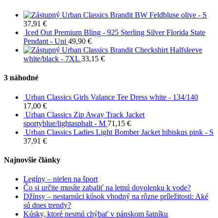
Urban Classics Brandit BW Feldbluse olive - S
37,91
€
Iced Out Premium Bling - 925 Sterling Silver Florida State
Pendant - Uni
49,90
€
Urban Classics Brandit Checkshirt Halfsleeve
white/black - 7XL
33,15
€
3 náhodné
Urban Classics Girls Valance Tee Dress white - 134/140
17,00
€
Urban Classics Zip Away Track Jacket
sportyblue/lightasphalt - M
71,15
€
Urban Classics Ladies Light Bomber Jacket hibiskus pink - S
37,91
€
Najnovšie články
Legíny – nielen na šport
Čo si určite musíte zabaliť na letnú dovolenku k vode?
Džínsy – nestarnúci kúsok vhodný na rôzne príležitosti: Aké
sú dnes trendy?
Kúsky, ktoré nesmú chýbať v pánskom šatníku