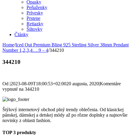
Opasky
Peňaženky
Prívesky
Prstene
Retiazky
Šiltovky
Články
Home
/
Iced Out Premium Bling 925 Sterling Silver 38mm Pendant
Number 1,2,3,4….9 – 4
/
344210
344210
Od
|
2023-08-09T18:00:53+02:00
20 augusta, 2020
|
Komentáre
vypnuté
na 344210
Štýlový internetový obchod plný trendy oblečenia. Od klasickej
pánskej, dámskej a detskej módy až po rôzne doplnky a najnovšie
novinky z oblasti fashion.
TOP 3 produkty