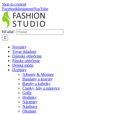
Skip to content
Facebook
Instagram
YouTube
Hľadať:
Novinky
Tovar skladom
Dámske oblečenie
Pánske oblečenie
Detská móda
Doplnky
Albumy & Mixtape
Bandany a kravaty
Batohy a kabelky
Čiapky, šály a rukavice
Grillz
Hodinky
Náramky
Náušnice
Okuliare