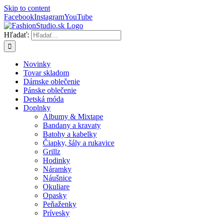
Skip to content
Facebook
Instagram
YouTube
Hľadať:
Novinky
Tovar skladom
Dámske oblečenie
Pánske oblečenie
Detská móda
Doplnky
Albumy & Mixtape
Bandany a kravaty
Batohy a kabelky
Čiapky, šály a rukavice
Grillz
Hodinky
Náramky
Náušnice
Okuliare
Opasky
Peňaženky
Prívesky