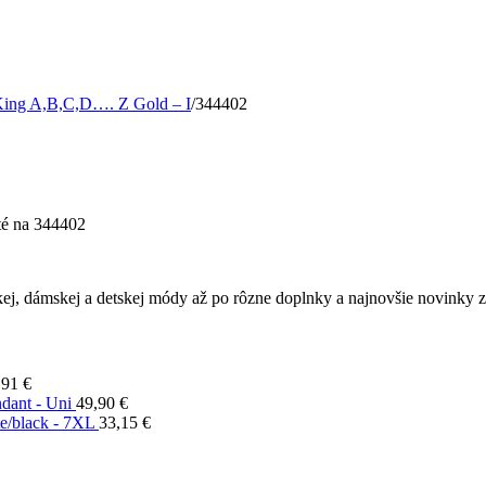
t King A,B,C,D…. Z Gold – I
/
344402
té
na 344402
ej, dámskej a detskej módy až po rôzne doplnky a najnovšie novinky z 
,91
€
ndant - Uni
49,90
€
te/black - 7XL
33,15
€