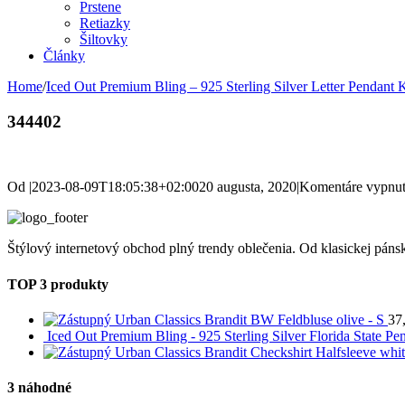
Prstene
Retiazky
Šiltovky
Články
Home
/
Iced Out Premium Bling – 925 Sterling Silver Letter Pendan
344402
Od
|
2023-08-09T18:05:38+02:00
20 augusta, 2020
|
Komentáre vypnu
Štýlový internetový obchod plný trendy oblečenia. Od klasickej pánsk
TOP 3 produkty
Urban Classics Brandit BW Feldbluse olive - S
37
Iced Out Premium Bling - 925 Sterling Silver Florida State Pe
Urban Classics Brandit Checkshirt Halfsleeve whi
3 náhodné