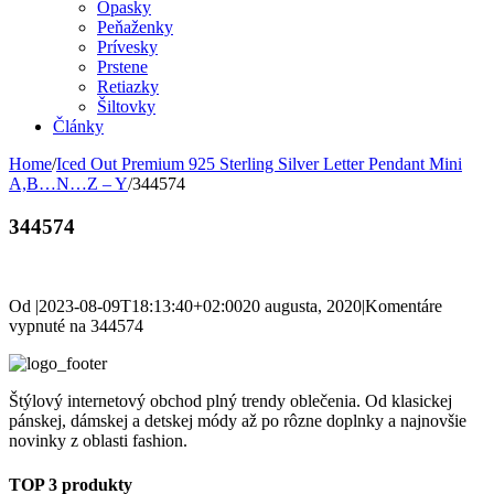
Opasky
Peňaženky
Prívesky
Prstene
Retiazky
Šiltovky
Články
Home
/
Iced Out Premium 925 Sterling Silver Letter Pendant Mini
A,B…N…Z – Y
/
344574
344574
Od
|
2023-08-09T18:13:40+02:00
20 augusta, 2020
|
Komentáre
vypnuté
na 344574
Štýlový internetový obchod plný trendy oblečenia. Od klasickej
pánskej, dámskej a detskej módy až po rôzne doplnky a najnovšie
novinky z oblasti fashion.
TOP 3 produkty