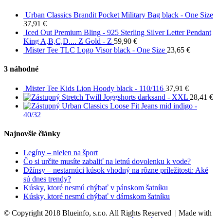
Urban Classics Brandit Pocket Military Bag black - One Size
37,91
€
Iced Out Premium Bling - 925 Sterling Silver Letter Pendant
King A,B,C,D.... Z Gold - Z
59,90
€
Mister Tee TLC Logo Visor black - One Size
23,65
€
3 náhodné
Mister Tee Kids Lion Hoody black - 110/116
37,91
€
Stretch Twill Joggshorts darksand - XXL
28,41
€
Urban Classics Loose Fit Jeans mid indigo -
40/32
Najnovšie články
Legíny – nielen na šport
Čo si určite musíte zabaliť na letnú dovolenku k vode?
Džínsy – nestarnúci kúsok vhodný na rôzne príležitosti: Aké
sú dnes trendy?
Kúsky, ktoré nesmú chýbať v pánskom šatníku
Kúsky, ktoré nesmú chýbať v dámskom šatníku
© Copyright 2018 Blueinfo, s.r.o. All Rights Reserved | Made with