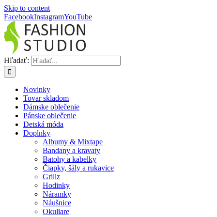
Skip to content
Facebook
Instagram
YouTube
Hľadať:
Novinky
Tovar skladom
Dámske oblečenie
Pánske oblečenie
Detská móda
Doplnky
Albumy & Mixtape
Bandany a kravaty
Batohy a kabelky
Čiapky, šály a rukavice
Grillz
Hodinky
Náramky
Náušnice
Okuliare