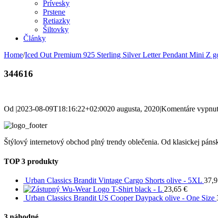
Prívesky
Prstene
Retiazky
Šiltovky
Články
Home
/
Iced Out Premium 925 Sterling Silver Letter Pendant Mini Z 
344616
Od
|
2023-08-09T18:16:22+02:00
20 augusta, 2020
|
Komentáre vypnu
Štýlový internetový obchod plný trendy oblečenia. Od klasickej pánsk
TOP 3 produkty
Urban Classics Brandit Vintage Cargo Shorts olive - 5XL
37,
Wu-Wear Logo T-Shirt black - L
23,65
€
Urban Classics Brandit US Cooper Daypack olive - One Size
3 náhodné