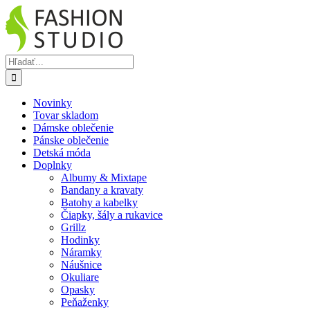
Skip
Facebook
Instagram
YouTube
to
content
Hľadať:
Novinky
Tovar skladom
Dámske oblečenie
Pánske oblečenie
Detská móda
Doplnky
Albumy & Mixtape
Bandany a kravaty
Batohy a kabelky
Čiapky, šály a rukavice
Grillz
Hodinky
Náramky
Náušnice
Okuliare
Opasky
Peňaženky