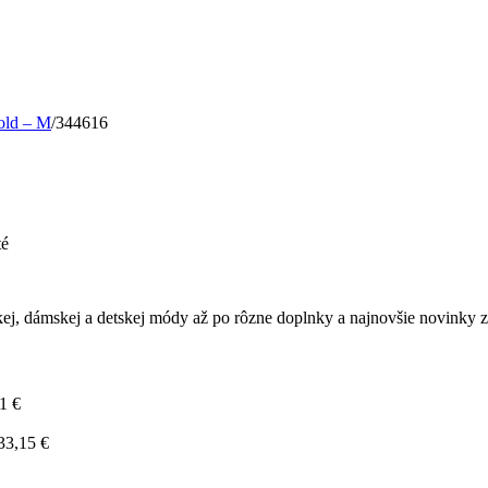
gold – M
/
344616
na
té
344616
ej, dámskej a detskej módy až po rôzne doplnky a najnovšie novinky z 
91
€
33,15
€