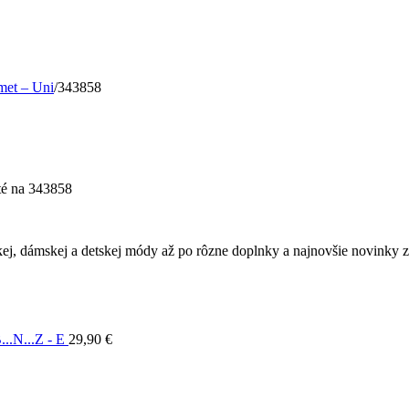
met – Uni
/
343858
té
na 343858
ej, dámskej a detskej módy až po rôzne doplnky a najnovšie novinky z 
..N...Z - E
29,90
€