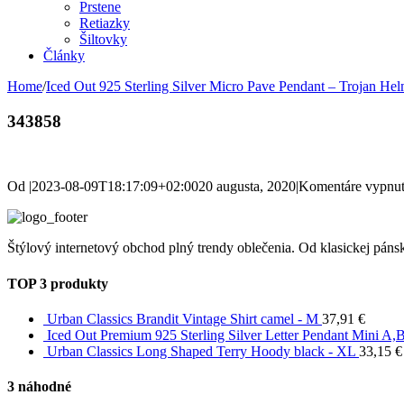
Prstene
Retiazky
Šiltovky
Články
Home
/
Iced Out 925 Sterling Silver Micro Pave Pendant – Trojan Hel
343858
Od
|
2023-08-09T18:17:09+02:00
20 augusta, 2020
|
Komentáre vypnu
Štýlový internetový obchod plný trendy oblečenia. Od klasickej pánsk
TOP 3 produkty
Urban Classics Brandit Vintage Shirt camel - M
37,91
€
Iced Out Premium 925 Sterling Silver Letter Pendant Mini A,B.
Urban Classics Long Shaped Terry Hoody black - XL
33,15
€
3 náhodné