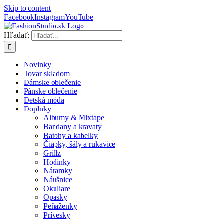
Skip to content
Facebook
Instagram
YouTube
Hľadať:
Novinky
Tovar skladom
Dámske oblečenie
Pánske oblečenie
Detská móda
Doplnky
Albumy & Mixtape
Bandany a kravaty
Batohy a kabelky
Čiapky, šály a rukavice
Grillz
Hodinky
Náramky
Náušnice
Okuliare
Opasky
Peňaženky
Prívesky