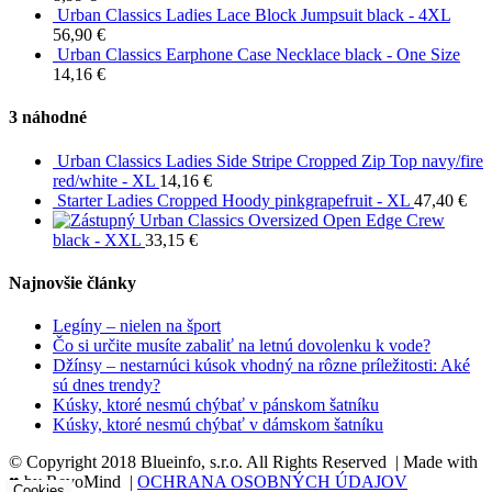
Urban Classics Ladies Lace Block Jumpsuit black - 4XL
56,90
€
Urban Classics Earphone Case Necklace black - One Size
14,16
€
3 náhodné
Urban Classics Ladies Side Stripe Cropped Zip Top navy/fire
red/white - XL
14,16
€
Starter Ladies Cropped Hoody pinkgrapefruit - XL
47,40
€
Urban Classics Oversized Open Edge Crew
black - XXL
33,15
€
Najnovšie články
Legíny – nielen na šport
Čo si určite musíte zabaliť na letnú dovolenku k vode?
Džínsy – nestarnúci kúsok vhodný na rôzne príležitosti: Aké
sú dnes trendy?
Kúsky, ktoré nesmú chýbať v pánskom šatníku
Kúsky, ktoré nesmú chýbať v dámskom šatníku
© Copyright 2018 Blueinfo, s.r.o. All Rights Reserved | Made with
♥ by RevoMind |
OCHRANA OSOBNÝCH ÚDAJOV
Cookies