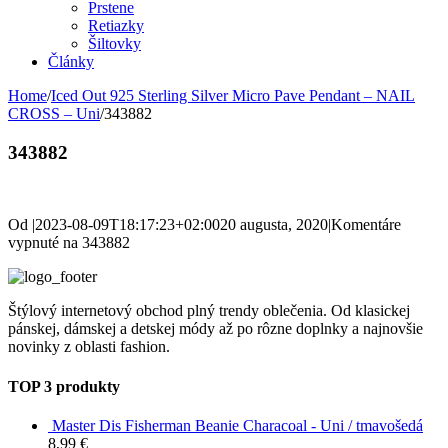
Prstene
Retiazky
Šiltovky
Články
Home
/
Iced Out 925 Sterling Silver Micro Pave Pendant – NAIL
CROSS – Uni
/
343882
343882
Od
|
2023-08-09T18:17:23+02:00
20 augusta, 2020
|
Komentáre
vypnuté
na 343882
Štýlový internetový obchod plný trendy oblečenia. Od klasickej
pánskej, dámskej a detskej módy až po rôzne doplnky a najnovšie
novinky z oblasti fashion.
TOP 3 produkty
Master Dis Fisherman Beanie Characoal - Uni / tmavošedá
8,99
€