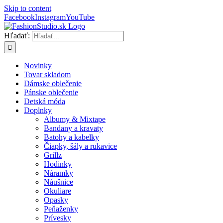
Skip to content
Facebook
Instagram
YouTube
Hľadať:
Novinky
Tovar skladom
Dámske oblečenie
Pánske oblečenie
Detská móda
Doplnky
Albumy & Mixtape
Bandany a kravaty
Batohy a kabelky
Čiapky, šály a rukavice
Grillz
Hodinky
Náramky
Náušnice
Okuliare
Opasky
Peňaženky
Prívesky