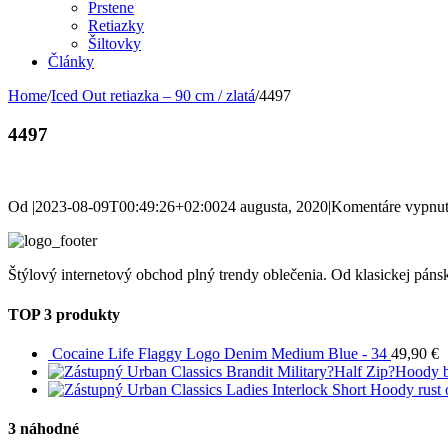
Prstene
Retiazky
Šiltovky
Články
Home
/
Iced Out retiazka – 90 cm / zlatá
/
4497
4497
Od
|
2023-08-09T00:49:26+02:00
24 augusta, 2020
|
Komentáre vypnu
Štýlový internetový obchod plný trendy oblečenia. Od klasickej pánsk
TOP 3 produkty
Cocaine Life Flaggy Logo Denim Medium Blue - 34
49,90
€
Urban Classics Brandit Military?Half Zip?Hoody b
Urban Classics Ladies Interlock Short Hoody rust
3 náhodné