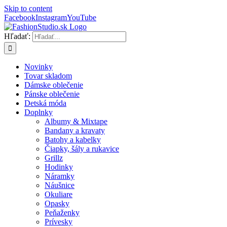
Skip to content
Facebook
Instagram
YouTube
Hľadať:
Novinky
Tovar skladom
Dámske oblečenie
Pánske oblečenie
Detská móda
Doplnky
Albumy & Mixtape
Bandany a kravaty
Batohy a kabelky
Čiapky, šály a rukavice
Grillz
Hodinky
Náramky
Náušnice
Okuliare
Opasky
Peňaženky
Prívesky