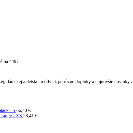
té
na 4497
ej, dámskej a detskej módy až po rôzne doplnky a najnovšie novinky z 
lack - S
66,40
€
 orange - XS
28,41
€