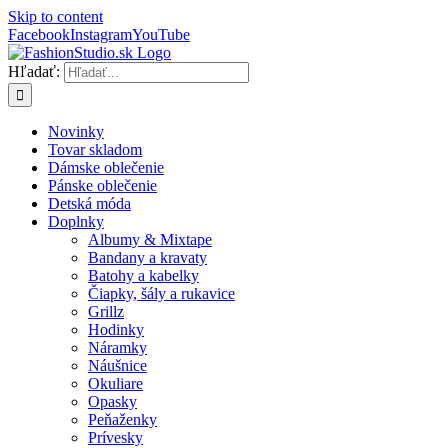
Skip to content
Facebook
Instagram
YouTube
Hľadať:
Novinky
Tovar skladom
Dámske oblečenie
Pánske oblečenie
Detská móda
Doplnky
Albumy & Mixtape
Bandany a kravaty
Batohy a kabelky
Čiapky, šály a rukavice
Grillz
Hodinky
Náramky
Náušnice
Okuliare
Opasky
Peňaženky
Prívesky