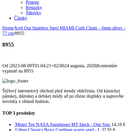
Prstene
Retiazky
Šiltovky
Články
Home
/
Iced Out Stainless Steel MIAMI Curb Chain – 6mm silver –
77 cm
/
8955
8955
Od
|
2023-08-09T01:04:21+02:00
24 augusta, 2020
|
Komentáre
vypnuté
na 8955
Štýlový internetový obchod plný trendy oblečenia. Od klasickej
pánskej, dámskej a detskej módy až po rôzne doplnky a najnovšie
novinky z oblasti fashion.
TOP 3 produkty
Mister Tee NASA Sunglasses MT black - One Size
14,16
€
Urban Classics Boxy Cardigan warm sand - L
37,91
€